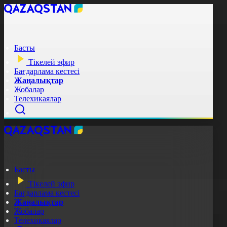
Басты
Тікелей эфир
Бағдарлама кестесі
Жаңалықтар
Жобалар
Телехикаялар
Басты
Тікелей эфир
Бағдарлама кестесі
Жаңалықтар
Жобалар
Телехикаялар