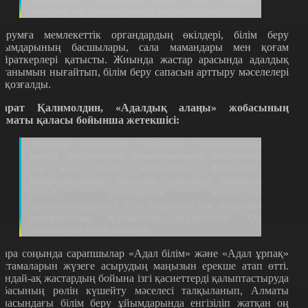
жоғары оқу орындарында жалғасуы тиісті.
орумға мемлекеттік органдардың өкілдері, білім беру
йымдарының басшылары, сала мамандары мен қоғам
айраткерлері қатысты. Жиында жастар арасында адалдық
станымын нығайтып, білім беру сапасын арттыру мәселелері
е қозғалды.
арат Қалимолдин,
«
Адалдық алаңы
»
жобасының
лматы қаласы бойынша жетекшісі:
Жастар арасында сыбайлас жемқорлыққа
қарсы мәдениетті қалыптастыру мәселесіне
кең көңіл бөліп жатырмыз. Форумдар,
конференциялар, дөңгелек үстелдер өткізіліп
отыр. Жастармен кездесулер
ұйымдастырамыз. Сол бағытта кең ауқымды
ақпараттық жұмыстар жүргізілуде. Ол
нәтижесін беріп жатыр.
ара соңында сарапшылар
«
Адал білім
»
және
«
Адал ұрпақ
»
астамаларын жүзеге асырудың маңызын ерекше атап өтті.
ондай-ақ жастардың бойына ізгі қасиеттерді қалыптастыруда
тбасының рөлін күшейту мәселесі талқыланып, Алматы
аласындағы білім беру ұйымдарында енгізіліп жатқан оң