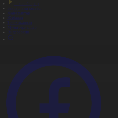
Тікелей эфир
Бағдарлама кестесі
Жаңалықтар
Жобалар
Телехикаялар
Мультсериалдар
Видеоархив