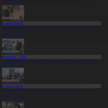
5.08.2026, 20:11
Заң мен тәртіп
қтөбеде 10 миллион теңгені заңсыз айналымға енгізген
үдікті ұсталды
5.08.2026, 20:10
Құрылтай - 2026
ұрылтай депутаттарының сайлауына дайындық пысықталды
5.08.2026, 20:10
Заң мен тәртіп
ақымшылық туралы заңға сәйкес 620 адам түрмеден
осатылды
5.08.2026, 20:09