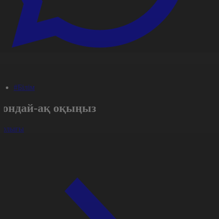
#Білім
Сондай-ақ оқыңыз
арлығы