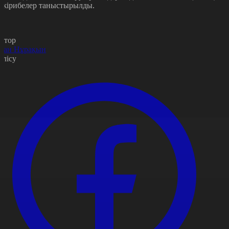
әжірибелер таныстырылды.
втор
уан Нұрақын
өлісу