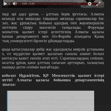
0:00
/ 0:00
ілімді әрі адал ұрпақ – ұлттың берік іргетасы. Алматы
аласында осы маңызды тақырып аясында сарапшылар бас
осып, жас ұрпақтың бойына адалдық пен жауапкершілік
асиеттерін сіңіру мәселесін талқылады. Форумды
емлекеттік қызмет істері агенттігінің Алматы қаласы
ойынша департаменті мен Әл-Фараби атындағы Қазақ
лттық университеті бірлесіп ұйымдастырды.
арада қатысушылар әрбір жас адалдықты өмірлік ұстанымы
тіп, ел мүддесіне қызмет қылатын саналы азамат болып
алыптасуы қажет екенін атап өтті. Сарапшылардың сөзінше,
арасатты ұрпақ қана ұлттың сапасын арттырып, халықтың
олашаққа деген сенімін нығайтады.
ркеболат Нұржігітов, ҚР Мемлекеттік қызмет істері
генттігі Алматы қаласы бойынша департаментінің
асшысы:
Бүгінгі шара білім беру жүйесіндегі
парасаттылық пен адалдық мәдениетін
қалыптастыруға арналған. Жемқорлыққа қарсы
көзқарасты қалыптастыру біріншіден,
отбасынан басталуы керек. Және мектеп,