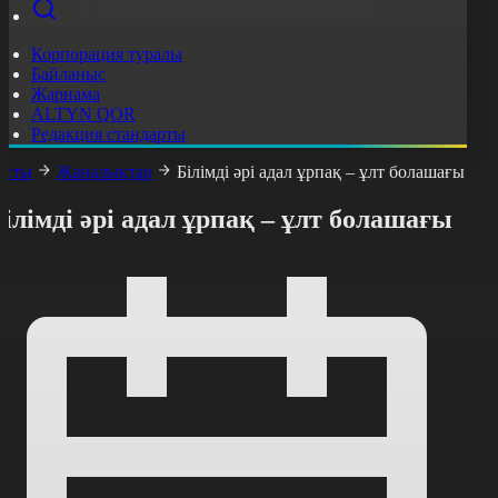
Корпорация туралы
Байланыс
Жарнама
ALTYN QOR
Редакция стандарты
асты
Жаңалықтар
Білімді әрі адал ұрпақ – ұлт болашағы
ілімді әрі адал ұрпақ – ұлт болашағы