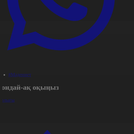
#Мәдениет
Сондай-ақ оқыңыз
арлығы