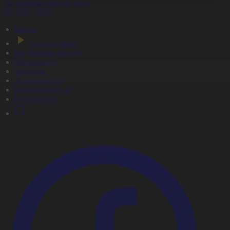
лем жаңалықтарына шолу
5.08.2026, 20:05
Басты
Тікелей эфир
Бағдарлама кестесі
Жаңалықтар
Жобалар
Телехикаялар
Мультсериалдар
Видеоархив