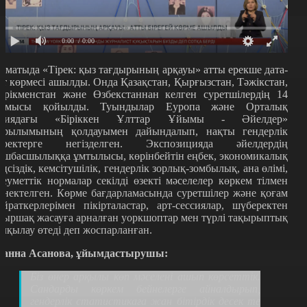
0:00
/ 0:00
лматыда «Тірек: қыз тағдырының арқауы» атты ерекше дата-
рт көрмесі ашылды. Онда Қазақстан, Қырғызстан, Тәжікстан,
үрікменстан және Өзбекстаннан келген суретшілердің 14
ұмысы қойылды. Туындылар Еуропа және Орталық
зиядағы «Біріккен Ұлттар Ұйымы - Әйелдер»
ұрылымының қолдауымен дайындалып, нақты гендерлік
еректерге негізделген. Экспозицияда әйелдердің
өшбасшылыққа ұмтылысы, көрінбейтін еңбек, экономикалық
еңсіздік, кемсітушілік, гендерлік зорлық-зомбылық, ана өлімі,
леуметтік нормалар секілді өзекті мәселелер көркем тілмен
рнектелген. Көрме бағдарламасында суретшілер және қоғам
айраткерлерімен пікірталастар, арт-сессиялар, шүберектен
уыршақ жасауға арналған уоркшоптар мен түрлі тақырыптық
алқылау өтеді деп жоспарланған.
анна Асанова, ұйымдастырушы:
Біз өнер арқылы көп мәселені ашып көрсеттік.
Сандарды көркем бейнелерге айналдырып,
гендерлік статистикаға жан бітірдік десек те