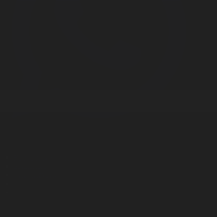
Корпорация туралы
Байланыс
Дистрибуция
Жарнама
Редакция стандарты