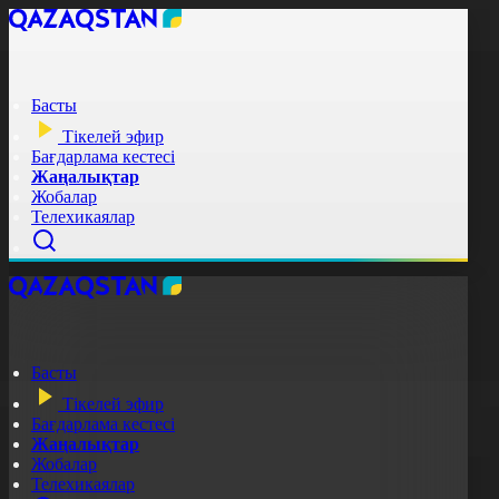
Басты
Тікелей эфир
Бағдарлама кестесі
Жаңалықтар
Жобалар
Телехикаялар
Басты
Тікелей эфир
Бағдарлама кестесі
Жаңалықтар
Жобалар
Телехикаялар