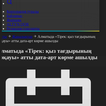
Корпорация туралы
Байланыс
Жарнама
ALTYN QOR
Редакция стандарты
асты
Жаңалықтар
Алматыда «Тірек: қыз тағдырының
рқауы» атты дата-арт көрме ашылды
Алматыда «Тірек: қыз тағдырының
арқауы» атты дата-арт көрме ашылды