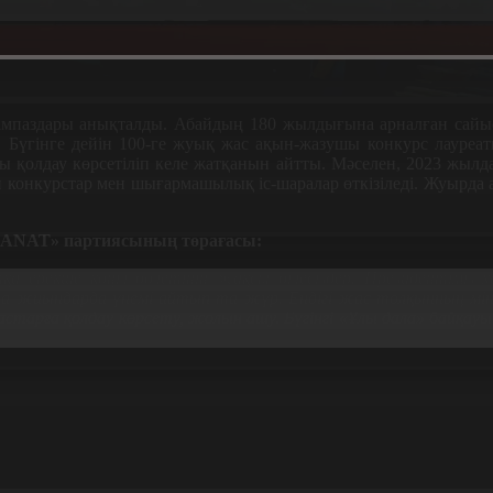
паздары анықталды. Абайдың 180 жылдығына арналған сайыс
ді. Бүгінге дейін 100-ге жуық жас ақын-жазушы конкурс лауреа
 қолдау көрсетіліп келе жатқанын айтты. Мәселен, 2023 жылда
конкурстар мен шығармашылық іс-шаралар өткізіледі. Жуырда а
ANAT»
партиясының төрағасы:
 ерекше көңіл бөлетінін жақсы білесіздер. Президентіміз 
а жиындарда үнемі айтып та жүр. Ендігі жас толқынның мінде
астарға қолдау көрсету, жолын ашу. Бүгінгі «Ұлы дала» байқа