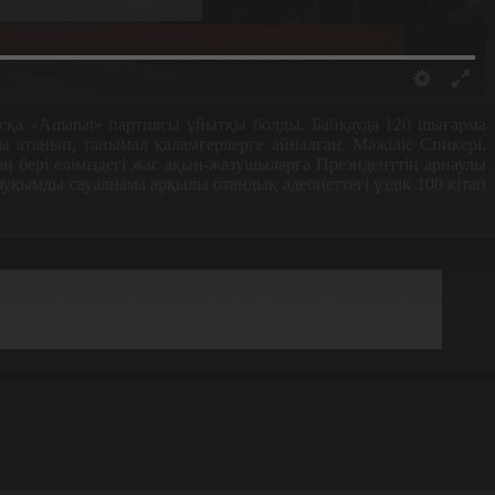
қа «Amanat» партиясы ұйытқы болды. Байқауда 120 шығарма
ты атанып, танымал қаламгерлерге айналған. Мәжіліс Спикері.
н бері еліміздегі жас ақын-жазушыларға Президенттің арнаулы
уқымды сауалнама арқылы отандық әдебиеттегі үздік 100 кітап
халқымыздың озық ойлы, интеллектуалды ұлт болғанын
ті – кешегі қазақ әдебиеті жеткен биіктен аласармау,
уы – соның жарқын көрінісі, «AMANAT» партиясының қазақ