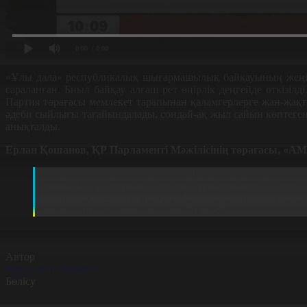
0:00
/ 0:00
«Ұлы дала» республикалық шығармашылық байқауының жеңім
сараланған. Биыл байқау алғаш рет өңірлік деңгейде өткізіл
Партия төрағасы мемлекет тарапынан қаламгерлерге жан-жақты
әдеби сыйлығы тағайындалады, сондай-ақ жыл сайын көптеген 
анықталды.
Ерлан Қошанов, ҚР Парламенті Мәжілісінің төрағасы,
«AM
Мемлекет басшысы Қасым-Жомарт Тоқаев руханиятқа
қалайды. Бұл туралы Ұлттық құрылтайларда, басқа д
жаңа көкжиекке ұмтылу. Ал біздің міндетіміз – осы ж
руханиятына қосып жатқан бір үлесі.
Автор
Нұрсұлтан Тілектес
Бөлісу