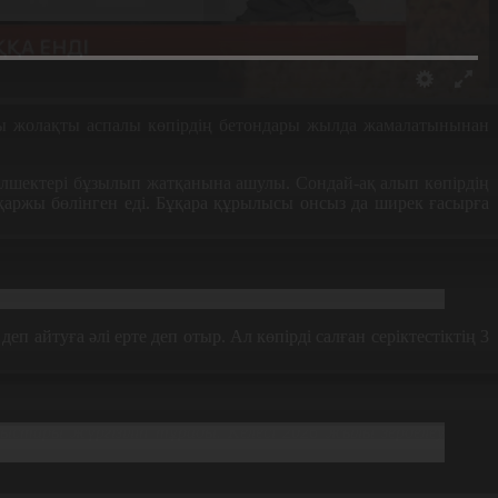
ы жолақты аспалы көпірдің бетондары жылда жамалатынынан
өлшектері бұзылып жатқанына ашулы. Сондай-ақ алып көпірдің
қаржы бөлінген еді. Бұқара құрылысы онсыз да ширек ғасырға
п айтуға әлі ерте деп отыр. Ал көпірді салған серіктестіктің 3
стары жүргізіліп тұрады. Келесі 2026 жылы зерделеу