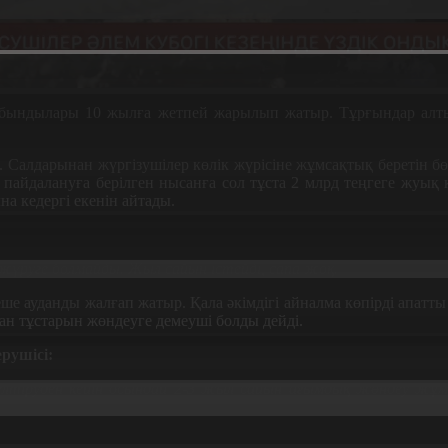
абындылары 10 жылға жетпей жарылып жатыр. Тұрғындар алт
. Салдарынан жүргізушілер көлік жүрісіне жұмсақтық беретін б
 пайдалануға берілген нысанға сол тұста 2 млрд теңгеге жуық 
на кедергі екенін айтады.
ен жүруге болмайды. Жыл сайын істейді, сапа жоқ.
е ауданды жалғап жатыр. Қала әкімдігі айналма көпірді апатты де
ған тұстарын жөндеуге демеуші болды дейді.
рушісі:
тіруден кейін осындай 2-3 жыл сайын ағымдық жөндеу жұмы