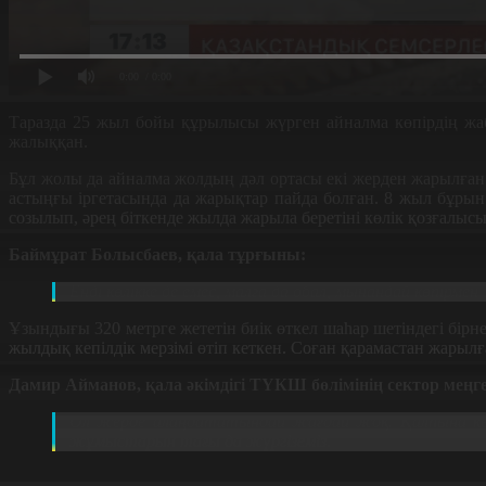
0:00
/ 0:00
Таразда 25 жыл бойы құрылысы жүрген айналма көпірдің ж
жалыққан.
Бұл жолы да айналма жолдың дәл ортасы екі жерден жарылған
астыңғы іргетасында да жарықтар пайда болған. 8 жыл бұрын
созылып, әрең біткенде жылда жарыла беретіні көлік қозғалысы
Баймұрат Болысбаев, қала тұрғыны:
Енді көлікке де емес, малға да обал, мынандай көпірм
Ұзындығы 320 метрге жететін биік өткел шаһар шетіндегі бірнеш
жылдық кепілдік мерзімі өтіп кеткен. Соған қарамастан жарыл
Дамир Айманов, қала әкімдігі ТҮКШ бөлімінің сектор меңге
Ол жерде алаңдататындай жағдай жоқ. Қалпына кел
жұмыстарын тағы да жүргіземіз.