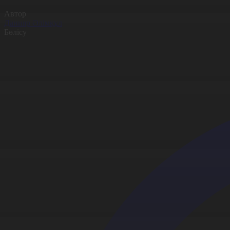
Автор
Данияр Әлімқұл
Бөлісу