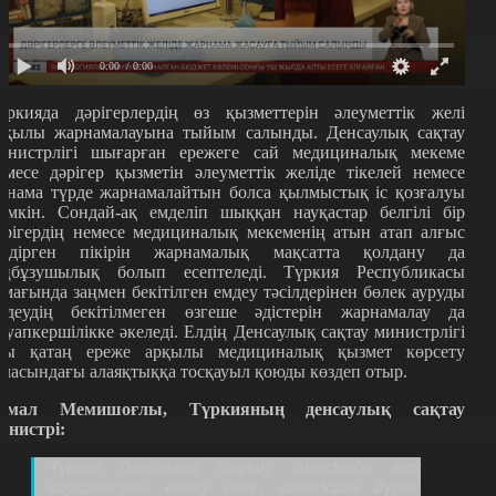
0:00
/ 0:00
үркияда дәрігерлердің өз қызметтерін әлеуметтік желі
рқылы жарнамалауына тыйым салынды. Денсаулық сақтау
инистрлігі шығарған ережеге сай медициналық мекеме
емесе дәрігер қызметін әлеуметтік желіде тікелей немесе
анама түрде жарнамалайтын болса қылмыстық іс қозғалуы
үмкін. Сондай-ақ емделіп шыққан науқастар белгілі бір
әрігердің немесе медициналық мекеменің атын атап алғыс
ілдірген пікірін жарнамалық мақсатта қолдану да
аңбұзушылық болып есептеледі. Түркия Республикасы
умағында заңмен бекітілген емдеу тәсілдерінен бөлек ауруды
мдеудің бекітілмеген өзгеше әдістерін жарнамалау да
ауапкершілікке әкеледі. Елдің Денсаулық сақтау министрлігі
сы қатаң ереже арқылы медициналық қызмет көрсету
аласындағы алаяқтыққа тосқауыл қоюды көздеп отыр.
емал Мемишоғлы, Түркияның денсаулық сақтау
инистрі:
Түркия денсаулық сақтау саласында тек
науқастарды емдеу емес, адамдарға дұрыс