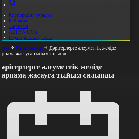
Корпорация туралы
Байланыс
Жарнама
ALTYN QOR
Редакция стандарты
асты
Жаңалықтар
Дәрігерлерге әлеуметтік желіде
арнама жасауға тыйым салынды
әрігерлерге әлеуметтік желіде
жарнама жасауға тыйым салынды