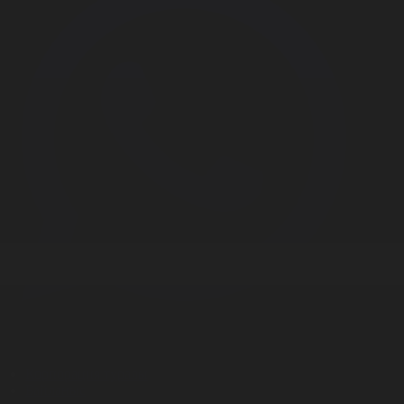
Корпорация туралы
Байланыс