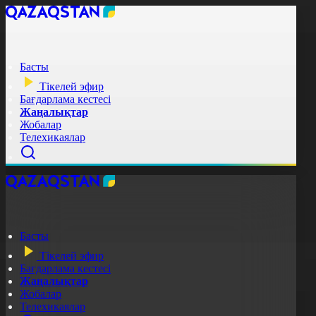
Басты
Тікелей эфир
Бағдарлама кестесі
Жаңалықтар
Жобалар
Телехикаялар
Басты
Тікелей эфир
Бағдарлама кестесі
Жаңалықтар
Жобалар
Телехикаялар