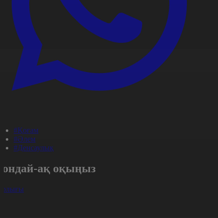
#Қоғам
#Әлем
#Денсаулық
Сондай-ақ оқыңыз
арлығы