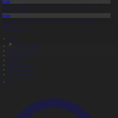
Қоғам
Жетінші арнада» партия өкілдерінің теледебаты өтті
6.08.2026, 10:02
Қоғам
айтарылған активтер есебінен ауыл тұрғындары сумен
амтылады
6.08.2026, 10:01
Басты
Тікелей эфир
Бағдарлама кестесі
Жаңалықтар
Жобалар
Телехикаялар
Мультсериалдар
Видеоархив