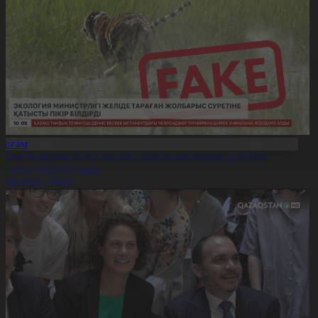
Қоғам
кология министрлігі желіде тараған жолбарыс суретіне
атысты пікір білдірді
6.08.2026, 10:07