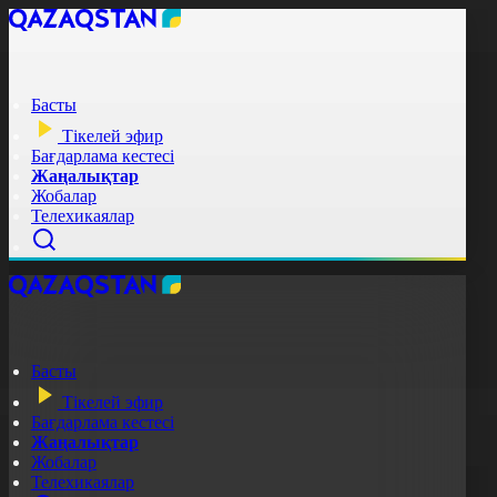
Басты
Тікелей эфир
Бағдарлама кестесі
Жаңалықтар
Жобалар
Телехикаялар
Басты
Тікелей эфир
Бағдарлама кестесі
Жаңалықтар
Жобалар
Телехикаялар