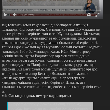
0:00
/ 0:00
азақ телевизиясын кеңес кезіндн басқарған алғашқы
асшыларды бірі Құрманбек Сағындықовтың 115 жылдығын
ерлестері туған жерінде атап өтті. Жуалы ауданы, Ынтымақ
уылынан шыққан журналист өз өмір жолында филология
ылымының кандидаты, аудармашы болып еселі еңбек етті.
лғашқы еңбек жолын ауыл мұғалімі болып бастаған Құрман
ағындықов 1959-62 жылдары Қазақ КСР Министрлер
еңесінің жанындағы Радиохабарлар мен телевидение
омитетінің Төрағасы болды. Сұрапыл соғыс жылдарында
аңқты гвардиялық Панфилов дивизиясының құрамында
айқасқан. Ал Бауыржан Момышұлымен сыныптас әрі дос
олғандығы Александр Бектің «Волоколам тас жолы»
оманын аударғандығы айғақтайды. Жерлестері мен
ақындары майдангердің есімі берілген Шақпақ ата
уылындағы мектепке жиналып, еңбек жолы мен ерлігін еске
лды.
үміс Сағындықова, немере қарындасы:
Әсіресе ағадан үйренгенім менің адалдық,
әділдік. Бауыржан аға қандай болса Құрманбек