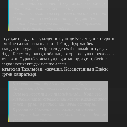
аға да сондай болатын. Екеуі оқушы кезінде бір-
біріне адал болайық деп сет берген екен,
өмірбақиға солай сол сертімен адал болып өтті.
Сондықтан көз алдымда өткен Құрманбек
ағаның бүкіл жақсы қасиеттерінің барлығын
өзімнің бойыма ұстап қадым.
л түс қайта аудандық мәдениет үйінде Қоғам қайраткерінің
ұрметіне салтанатты шара өтті. Онда Құрманбек
ағындықов туралы түсірілген деректі фильмінің тұсауы
есілді. Телемемуарлық жобаның авторы жазушы, режиссер
оқтырхан Тұрлыбек асыл ұлдың атын ардақтап, бүгінгі
рпаққа насихаттауды негізге алған.
оқтырхан Тұрлыбек, жазушы, Қазақстанның Еңбек
іңірген қайраткері:
Қазақта Лениннің 55 томдығын, Карл
Маркстың «Капиталын» аударған адам жоқ.
Осы кісі қазақ тіліне тәржімәлады. Көптеген
қиындықтарға қарамастан қазіргі Қазақстанда
істеп тұрған 9 радиостанцияны салдырған
Құрманбек Сағындықов. Қазақ радиосының
материалдық-техникалық базасын өркендетуге
үлкен үлес қосты.