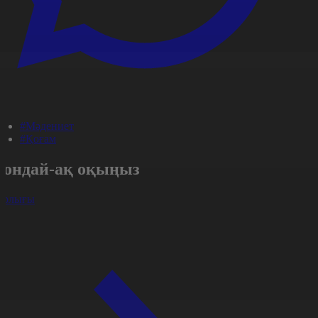
#Мәдениет
#Қоғам
Сондай-ақ оқыңыз
арлығы