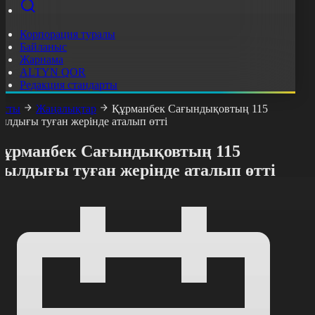
Корпорация туралы
Байланыс
Жарнама
ALTYN QOR
Редакция стандарты
асты
Жаңалықтар
Құрманбек Сағындықовтың 115
ылдығы туған жерінде аталып өтті
Құрманбек Сағындықовтың 115
жылдығы туған жерінде аталып өтті