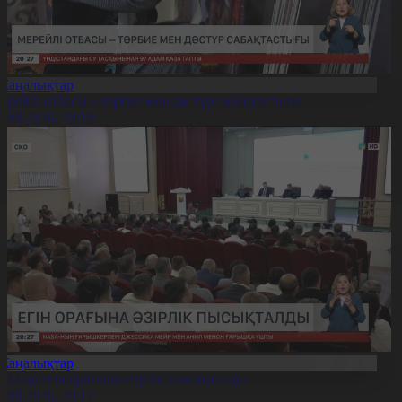
Жаңалықтар
ерейлі отбасы – тәрбие мен дәстүр сабақтастығы
7.08.2026, 20:19
Жаңалықтар
ҚО-да егін орағына әзірлік пысықталды
7.08.2026, 20:17