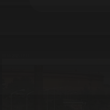
03.11.2025 17:11