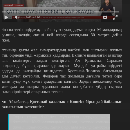
0:00
/ 0:00
үгін солтүстік өңірде ауа райы күрт суып, дауыл соқты. Мамандардың
йтуынша, желдің екпіні кей жерде секундына 30 метрге дейін
еткен.
останайда қатты жел ғимараттардың қасбеті мен шатырын жұлып
кетіп, бірнеше үйді жарықсыз қалдырды. Екпінге шыдамаған ағаштар
ұлап, көліктерге зақым келтірген. Ал Қамысты, Сарыкөл
удандарында бұршақ аралас қар жауған. Мұндай ауа райы өңірдегі
олдарда да жағдайды қиындатты. Қостанай-Лисаков бағытында
ұмды дауыл көтеріліп, Федоров тас жолында дауылға төтеп бере
лмаған ауыр жүк көлігі аударылып қалған. Зардап шеккендер жоқ.
өкшетауда да шаңды дауылдан жаңа көпқабатты үйдің сыртқы
аптама кірпіштері опырылып түскен.
зель Айсабаева, Қостанай қалалық «iKomek» бірыңғай байланыс
рталығының жетекшісі:
Таңғы сағат 9:00-ден тұрғындар қоңырау шала
бастады. Көбі ағаштардың құлап, жарық сөнгенін
айтып шағымданды. Қазір 8 бригада электр сымдарын