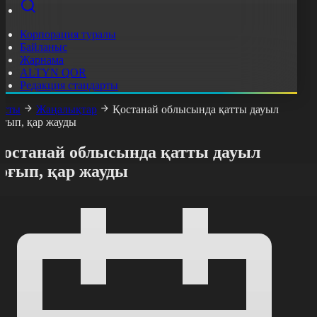
Корпорация туралы
Байланыс
Жарнама
ALTYN QOR
Редакция стандарты
асты
Жаңалықтар
Қостанай облысында қатты дауыл
оғып, қар жауды
Қостанай облысында қатты дауыл
соғып, қар жауды