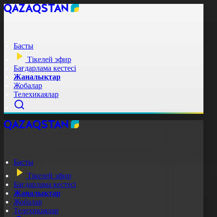
Басты
Тікелей эфир
Бағдарлама кестесі
Жаңалықтар
Жобалар
Телехикаялар
Басты
Тікелей эфир
Бағдарлама кестесі
Жаңалықтар
Жобалар
Телехикаялар