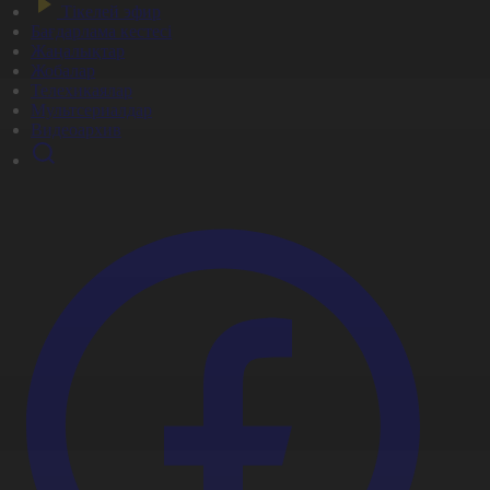
Тікелей эфир
Бағдарлама кестесі
Жаңалықтар
Жобалар
Телехикаялар
Мультсериалдар
Видеоархив