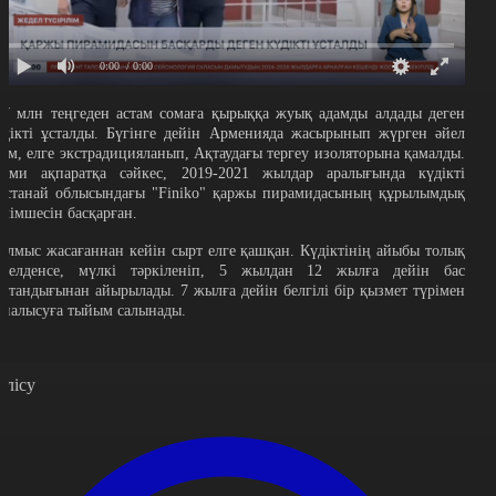
0:00
/ 0:00
67 млн теңгеден астам сомаға қырыққа жуық адамды алдады деген
үдікті ұсталды. Бүгінге дейін Арменияда жасырынып жүрген әйел
дам, елге экстрадицияланып, Ақтаудағы тергеу изоляторына қамалды.
есми ақпаратқа сәйкес, 2019-2021 жылдар аралығында күдікті
останай облысындағы "Finiko" қаржы пирамидасының құрылымдық
өлімшесін басқарған.
ылмыс жасағаннан кейін сырт елге қашқан. Күдіктінің айыбы толық
әлелденсе, мүлкі тәркіленіп, 5 жылдан 12 жылға дейін бас
остандығынан айырылады. 7 жылға дейін белгілі бір қызмет түрімен
йналысуға тыйым салынады.
өлісу