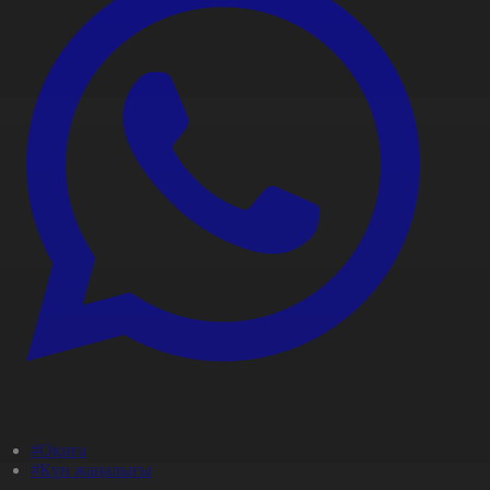
#Оқиға
#Күн жаңалығы