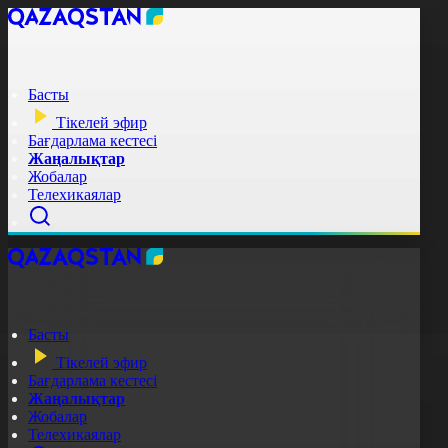
Басты
Тікелей эфир
Бағдарлама кестесі
Жаңалықтар
Жобалар
Телехикаялар
Басты
Тікелей эфир
Бағдарлама кестесі
Жаңалықтар
Жобалар
Телехикаялар