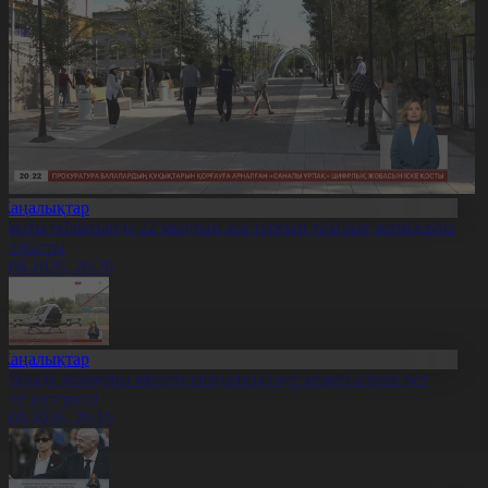
Жаңалықтар
лматы облысында 22 мыңнан аса тұрғын тазалық жұмысына
тсалысты
6.08.2026, 20:20
Жаңалықтар
станада жолаушы мінген ұшқышсыз әуе кемесі алғаш рет
уеге көтерілді
6.08.2026, 20:19