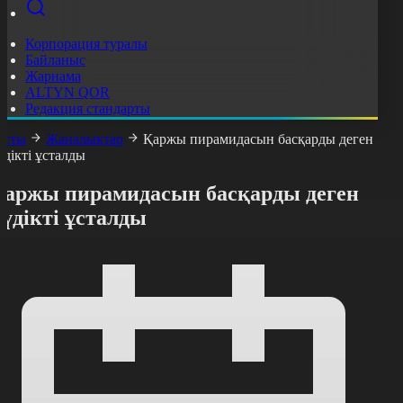
Корпорация туралы
Байланыс
Жарнама
ALTYN QOR
Редакция стандарты
асты
Жаңалықтар
Қаржы пирамидасын басқарды деген
үдікті ұсталды
Қаржы пирамидасын басқарды деген
үдікті ұсталды