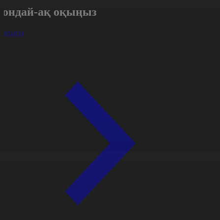
Сондай-ақ оқыңыз
арлығы