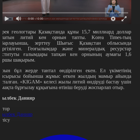
0:00
/ 0:00
орея геологтары Қазақстанда құны 15,7 миллиард доллар
олатын литий кен орнын тапты. Korea Times-тың
абарлауынша, зерттеу Шығыс Қазақстан облысында
үргізілген. Геоғылымдар және минералдық ресурстар
нституты ғалымдары тапқан кен орнының аумағы 1,6
аршы шақырым.
ұрын бұл жерде тантал өндірілген екен. Ел үкіметінің
апсырысы бойынша жұмыс өткен жылдың мамыр айында
асталған. «KIGAM» келесі жылы литий өндіруді бастау үшін
ймақта бұрғылау құқығына өтініш беруді жоспарлап отыр.
сылбек Данияр
втор
сылбек Данияр
өлісу