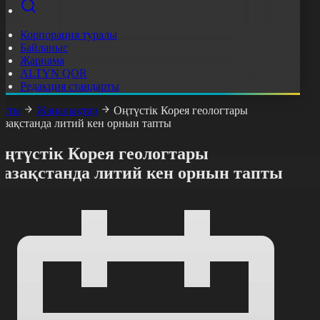
Корпорация туралы
Байланыс
Жарнама
ALTYN QOR
Редакция стандарты
асты
Жаңалықтар
Оңтүстік Корея геологтары
азақстанда литий кен орнын тапты
Оңтүстік Корея геологтары
Қазақстанда литий кен орнын тапты