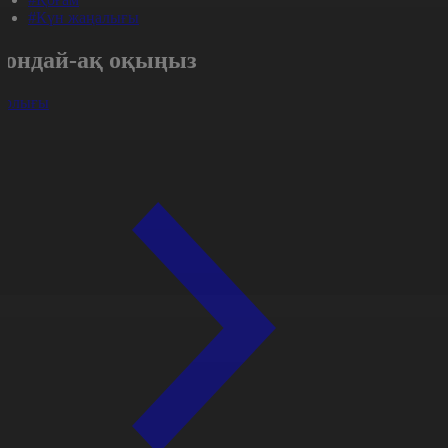
#Күн жаңалығы
Сондай-ақ оқыңыз
арлығы