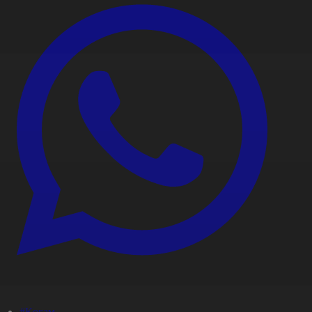
#Қоғам