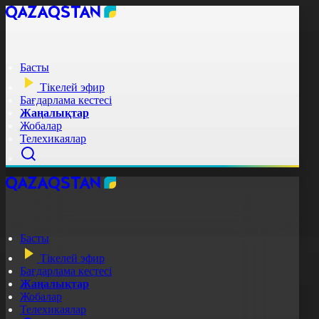
Басты
Тікелей эфир
Бағдарлама кестесі
Жаңалықтар
Жобалар
Телехикаялар
Басты
Тікелей эфир
Бағдарлама кестесі
Жаңалықтар
Жобалар
Телехикаялар