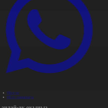
#Қоғам
#Күн жаңалығы
Сондай-ақ оқыңыз