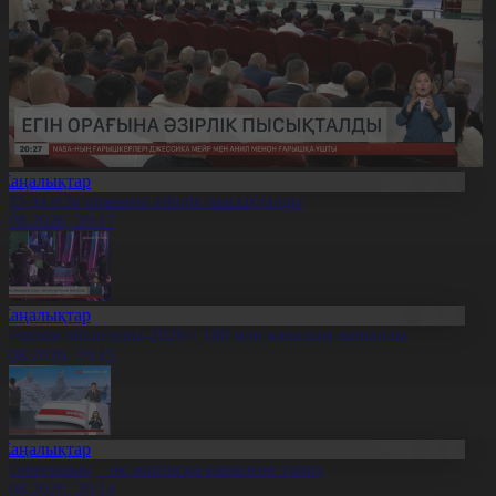
Жаңалықтар
ҚО-да егін орағына әзірлік пысықталды
7.08.2026, 20:17
Жаңалықтар
Болашақ ойындары-2026»: 180 млн қаралым жиналды
7.08.2026, 20:15
Жаңалықтар
қкерегешың – ақ жартасқа қашалған тарих
7.08.2026, 20:14