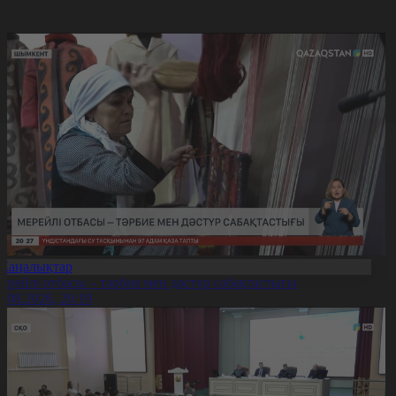
Жаңалықтар
ерейлі отбасы – тәрбие мен дәстүр сабақтастығы
7.08.2026, 20:19