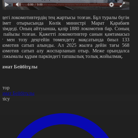
0:00
/ 0:00
лдегі локомотивтердің тең жартысы тозған. Бұл туралы бүгін
кімет отырысында Көлік министрі Марат Қарабаев
әлімдеді. Оның айтуынша, қазір 1880 локомотив бар. Соның
2 пайызы тозған. Қажетті локомотивтер санын қамтамасыз
ту мен тозу деңгейін төмендету мақсатында биыл 133
окомотив сатып алынды. Ал 2025 жылға дейін тағы 568
окомотив сатып алу жоспарланып отыр. Меже орындалса
ылжымалы құрам паркіндегі тапшылық толық жойылмақ.
замат Бейбітұлы
втор
замат Бейбітұлы
өлісу