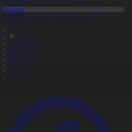
7.08.2026, 20:11
Жаңалықтар
ұрылтай: Үгіт-насихат жұмыстары жалғасып жатыр
7.08.2026, 20:01
Басты
Тікелей эфир
Бағдарлама кестесі
Жаңалықтар
Жобалар
Телехикаялар
Мультсериалдар
Видеоархив