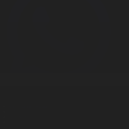
Корпорация туралы
Байланыс
Дистрибуция
Жарнама
Редакция стандарты