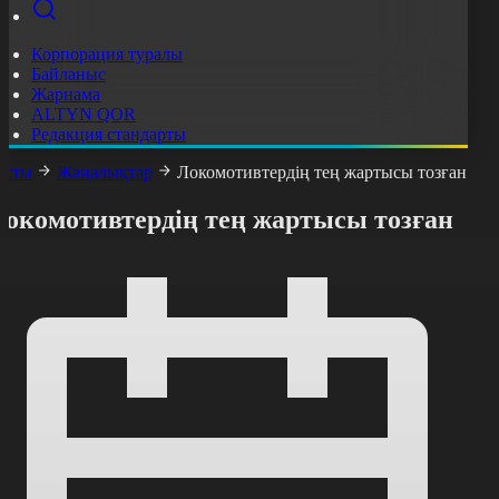
Корпорация туралы
Байланыс
Жарнама
ALTYN QOR
Редакция стандарты
асты
Жаңалықтар
Локомотивтердің тең жартысы тозған
Локомотивтердің тең жартысы тозған