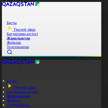
Басты
Тікелей эфир
Бағдарлама кестесі
Жаңалықтар
Жобалар
Телехикаялар
Басты
Тікелей эфир
Бағдарлама кестесі
Жаңалықтар
Жобалар
Телехикаялар