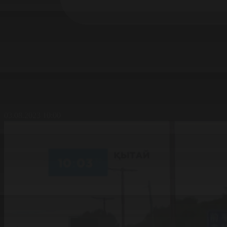
03.08.2023 10:00