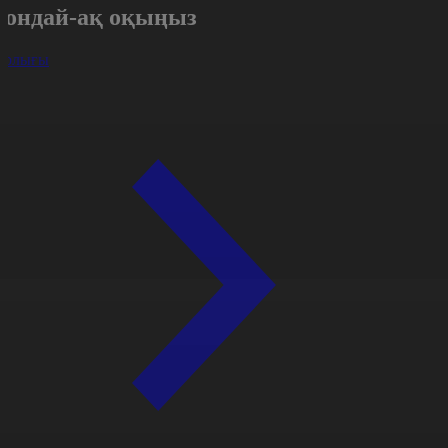
Сондай-ақ оқыңыз
арлығы