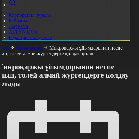
Корпорация туралы
Байланыс
Жарнама
ALTYN QOR
Редакция стандарты
асты
Жаңалықтар
Микроқаржы ұйымдарынан несие
лып, төлей алмай жүргендерге қолдау артады
Микроқаржы ұйымдарынан несие
лып, төлей алмай жүргендерге қолдау
артады