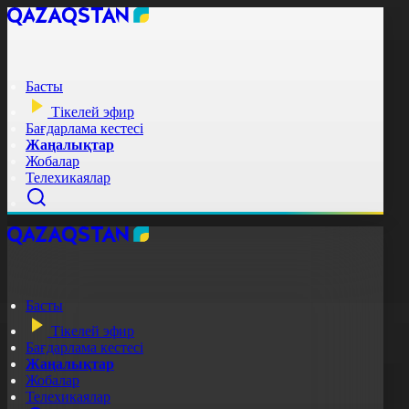
Басты
Тікелей эфир
Бағдарлама кестесі
Жаңалықтар
Жобалар
Телехикаялар
Басты
Тікелей эфир
Бағдарлама кестесі
Жаңалықтар
Жобалар
Телехикаялар