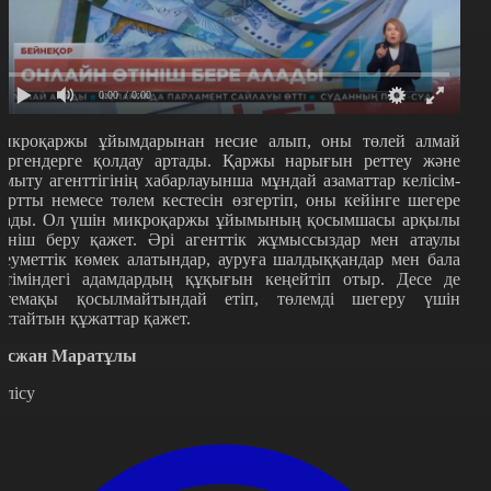
0:00
/ 0:00
икроқаржы ұйымдарынан несие алып, оны төлей алмай
үргендерге қолдау артады. Қаржы нарығын реттеу және
амыту агенттігінің хабарлауынша мұндай азаматтар келісім-
артты немесе төлем кестесін өзгертіп, оны кейінге шегере
лады. Ол үшін микроқаржы ұйымының қосымшасы арқылы
тініш беру қажет. Әрі агенттік жұмыссыздар мен атаулы
леуметтік көмек алатындар, ауруға шалдыққандар мен бала
үтіміндегі адамдардың құқығын кеңейтіп отыр. Десе де
стемақы қосылмайтындай етіп, төлемді шегеру үшін
астайтын құжаттар қажет.
осжан Маратұлы
өлісу