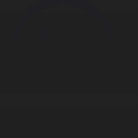
Корпорация туралы
Байланыс