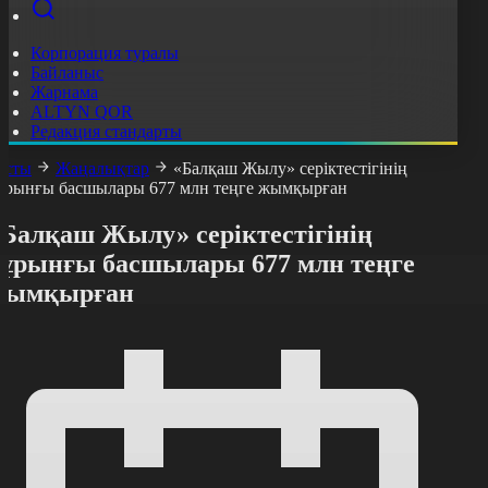
Корпорация туралы
Байланыс
Жарнама
ALTYN QOR
Редакция стандарты
асты
Жаңалықтар
«Балқаш Жылу» серіктестігінің
ұрынғы басшылары 677 млн теңге жымқырған
«Балқаш Жылу» серіктестігінің
бұрынғы басшылары 677 млн теңге
жымқырған