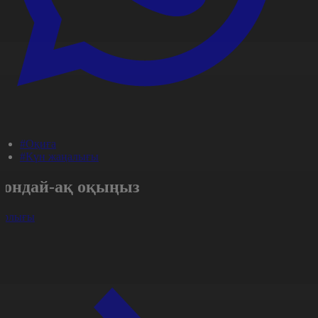
#Оқиға
#Күн жаңалығы
Сондай-ақ оқыңыз
арлығы