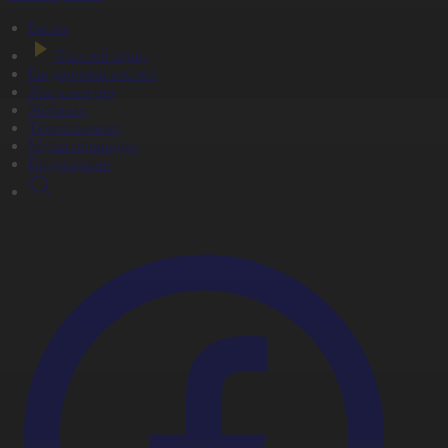
Басты
Тікелей эфир
Бағдарлама кестесі
Жаңалықтар
Жобалар
Телехикаялар
Мультсериалдар
Видеоархив