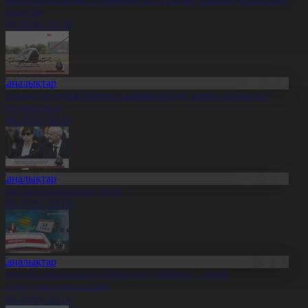
тсалысты
6.08.2026, 20:20
Жаңалықтар
станада жолаушы мінген ұшқышсыз әуе кемесі алғаш рет
уеге көтерілді
6.08.2026, 20:19
Жаңалықтар
лем жаңалықтарына шолу
6.08.2026, 20:14
Жаңалықтар
етелдік сарапшылар: Құрылтай сайлауы – саяси
аңғырудың жаңа кезеңі
6.08.2026, 20:12