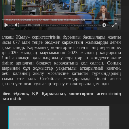
0:00
/ 0:00
Балқаш Жылу» серіктестігінің бұрынғы басшылары жалпы
омасы 677 млн теңге бюджет қаражатын жымқырды деген
үдікке ілінді. Қаржылық мониторинг агентігінің дерегінше,
лар 2020 жылдың маусымынан 2023 жылдың қаңтарына
ейінгі аралықта қаланың жылу тораптарын жөндеуге және
үтіміне арналған бюджет қаражатына қол салған. Соның
алдарынан бұл жұмыстар уақытылы атқарылмай келген.
ебебі қаланың жылу мәселесіне қатысты тұрғындардың
ағымы өте көп. Сыбайлас жемқорлыққа кінәлі деген
үдікпен ұсталған тұлғалар тергеу изоляторына қамалды.
лібек Әділов, ҚР Қаржылық мониторинг агенттігінің
есми өкілі:
Бюджет қаражатын жеке шоттар мен жалған
кәсіпорындардың шоттарына жіберу арқылы
жымқырған. Аталған тұлғалар ұсталып, тергеу
изоляторына қамалды. Тергеу судьясы екі ай