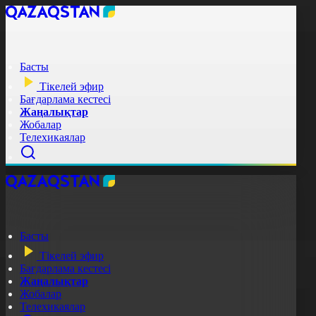
Басты
Тікелей эфир
Бағдарлама кестесі
Жаңалықтар
Жобалар
Телехикаялар
Басты
Тікелей эфир
Бағдарлама кестесі
Жаңалықтар
Жобалар
Телехикаялар