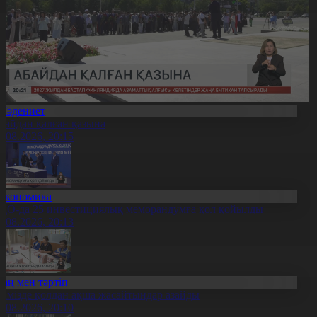
Мәдениет
байдан қалған қазына
0.08.2026, 20:15
Экономика
ҚО-да 25 инвестициялық меморандумға қол қойылды
0.08.2026, 20:13
Заң мен тәртіп
лімізде қолдан ақша жасайтындар азайды
0.08.2026, 20:10