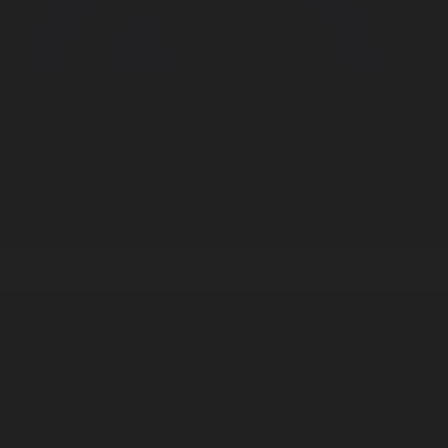
Корпорация туралы
Байланыс
Дистрибуция
Жарнама
Редакция стандарты