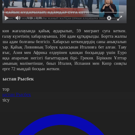
0:00
/ 0:00
рекия жағалауында қайық аударылып, 59 мигрант суға кеткен.
ағалау күзетінің хабарлауынша, 104 адам құтқарылды. Бортта жалпы
анша адам болғаны белгісіз. Хабарсыз кеткендердің саны анықталып
атыр. Қайық Ливияның Тобрук қаласынан Италияға бет алған. Таяу
ығыс, Азия мен Африка елдерінен қашқан босқындар үшін Еуро
даққа апаратын негізгі бағыттардың бірі- Грекия. Біріккен Ұлттар
йымының мәліметінше, биыл Италия, Испания мен Кипр сияқты
лдерге 72 мыңдай босқын жеткен.
рыстан Рысбек
втор
рыстан Рысбек
өлісу