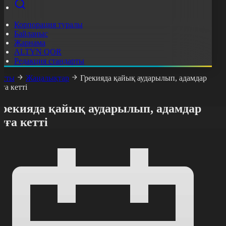
Корпорация туралы
Байланыс
Жарнама
ALTYN QOR
Редакция стандарты
асты
Жаңалықтар
Грекияда қайық аударылып, адамдар
уға кетті
Грекияда қайық аударылып, адамдар
уға кетті