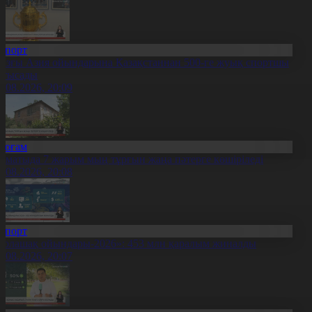
Спорт
азғы Азия ойындарына Қазақстаннан 500-ге жуық спортшы
атысады
0.08.2026, 20:09
Қоғам
лматыда 7 жарым мың тұрғын жаңа пәтерге көшіріледі
0.08.2026, 20:08
Спорт
Болашақ ойындары-2026»: 453 млн қаралым жиналды
0.08.2026, 20:07