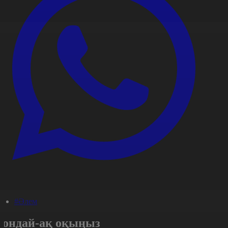
#Әлем
Сондай-ақ оқыңыз