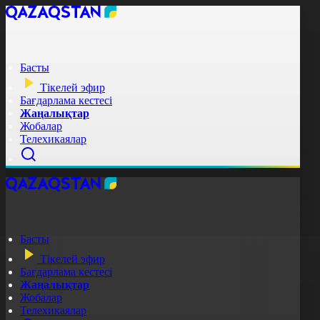
Басты
Тікелей эфир
Бағдарлама кестесі
Жаңалықтар
Жобалар
Телехикаялар
Басты
Тікелей эфир
Бағдарлама кестесі
Жаңалықтар
Жобалар
Телехикаялар