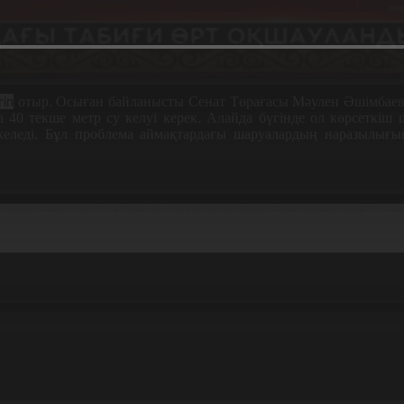
гіп
отыр. Осыған байланысты Сенат Төрағасы Мәулен Әшімбаев 
 40 текше метр су келуі керек. Алайда бүгінде ол көрсеткіш
келеді. Бұл проблема аймақтардағы шаруалардың наразылығы
сқасын салыңдар деп бұйрықпен шешілетін нәрсе емес. Мұны 
тесіп, бір жағынан технологияларды алып кеп шешу керек. Мүм