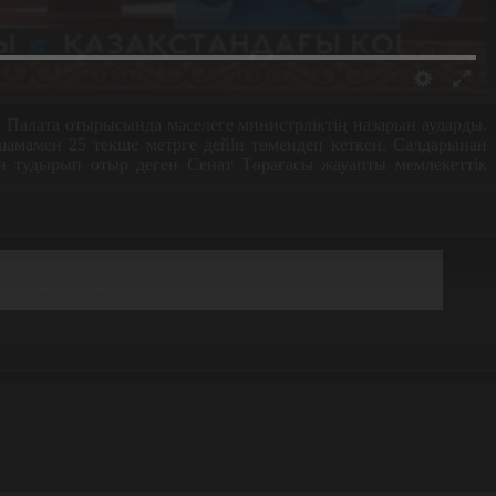
Палата отырысында мәселеге министрліктің назарын аударды.
 шамамен 25 текше метрге дейін төмендеп кеткен. Салдарынан
н тудырып отыр деген Сенат Төрағасы жауапты мемлекеттік
ақылмен, ойланып, ғалымдармен ақылдасып, керек болса
кін күріштің өзін де жаңа теххнологиялардың көмегімен