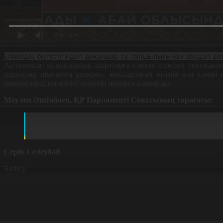
0:00
/ 0:00
Еліміздің оңтүстігіндегі диқандар су тапшылығынан зардап ше
Айтуынша, халықаралық шарттарға сәйкес елімізге секундына
шаруалар шығынға ұшырап, жоспарлаған өнімін ала алмай 
мекемелерді мәселені тездетіп шешуге шақырды.
Мәулен Әшімбаев, ҚР Парламенті Сенатының төрағасы:
Бюрократиялық жолмен осы күрішті азайту керек, ба
қосымша көмек беріп, жердің сапасын көтеруге көмек
өсіруге болатын шығар.
Серік Селеубай
Бөлісу