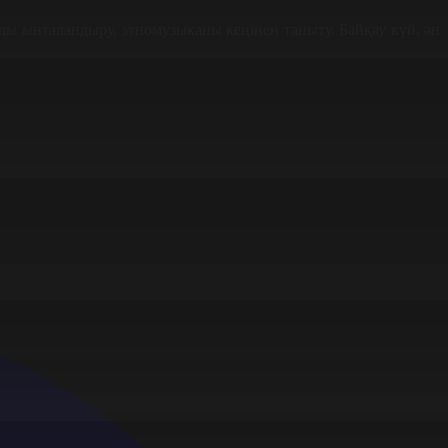
ы ынталандыру, этномузыканы кеңінен таныту. Байқау күй, ән