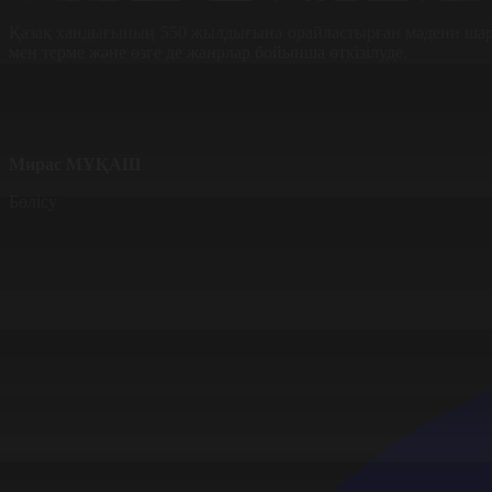
Қазақ хандығының 550 жылдығына орайластырған мәдени шаран
мен терме және өзге де жанрлар бойынша өткізілуде.
Мирас МҰҚАШ
Бөлісу