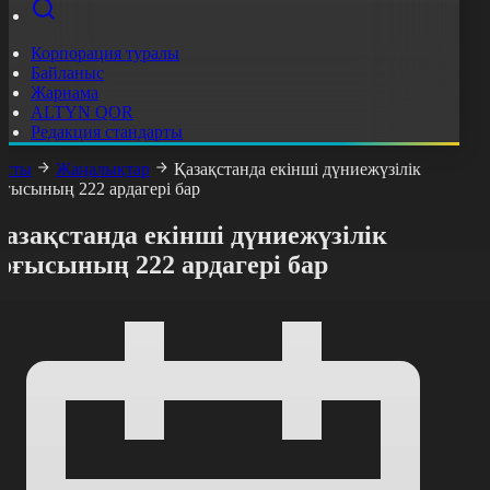
Корпорация туралы
Байланыс
Жарнама
ALTYN QOR
Редакция стандарты
асты
Жаңалықтар
Қазақстанда екінші дүниежүзілік
оғысының 222 ардагері бар
азақстанда екінші дүниежүзілік
оғысының 222 ардагері бар