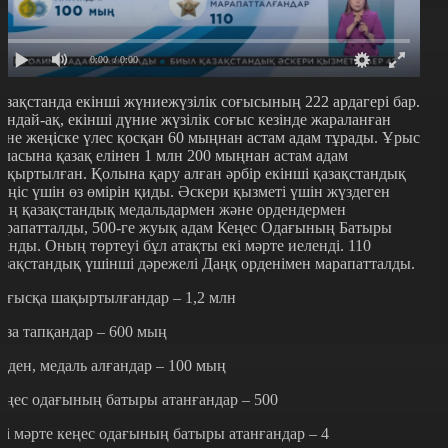
0:00
/ 0:00
азақстанда екінші жүниежүзілік соғысының 222 ардагері бар.
ондай-ақ, екінші дүние жүзілік соғыс кезінде жараланған
әне жеңіске үлес қосқан 60 мыңнан астам адам тұрады. Ұрыс
аласына қазақ елінен 1 млн 200 мыңнан астам адам
ақыртылған. Қолына қару алған әрбір екінші қазақстандық
еңіс үшін өз өмірін қиды. Әскери қызметі үшін жүздеген
ың қазақстандық медальдармен және ордендермен
арапатталды, 500-ге жуық адам Кеңес Одағының Батыры
танды. Оның төртеуі бұл атақты екі мәрте иеленді. 110
азақстандық үшінші дәрежелі Даңқ орденімен марапатталды.
оғысқа шақыртылғандар – 1,2 млн
аза тапқандар – 600 мың
рден, медаль алғандар – 100 мың
еңес одағының батыры атанғандар – 500
кі мәрте кеңес одағының батыры атанғандар – 4