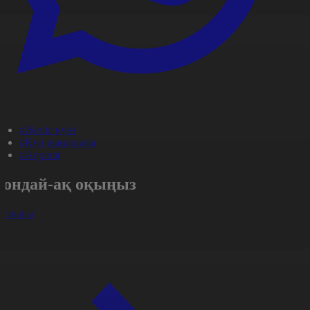
#Жеңіс күні
#Күн жаңалығы
#Aqparat
Сондай-ақ оқыңыз
арлығы