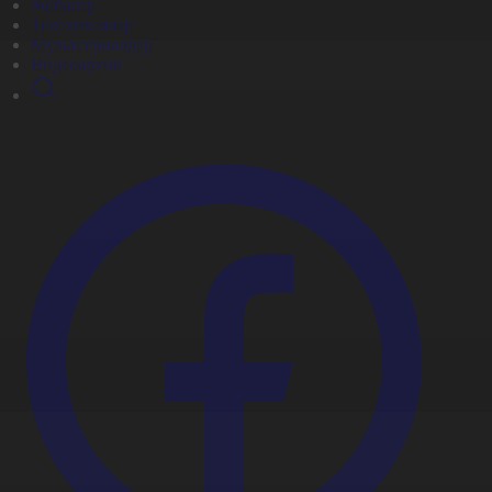
Жобалар
Телехикаялар
Мультсериалдар
Видеоархив