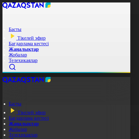
Басты
Тікелей эфир
Бағдарлама кестесі
Жаңалықтар
Жобалар
Телехикаялар
Басты
Тікелей эфир
Бағдарлама кестесі
Жаңалықтар
Жобалар
Телехикаялар