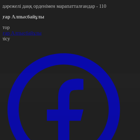
ІІ дәрежелі даңқ орденімен марапатталғандар - 110
ңғар Алпысбайұлы
втор
ңғар Алпысбайұлы
өлісу