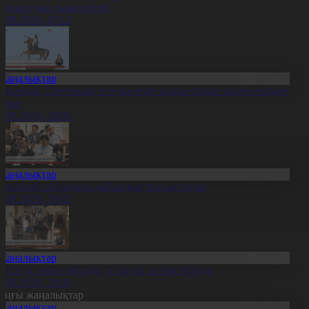
аңғырудың жаңа кезеңі
6.08.2026, 20:12
Жаңалықтар
ұрылтай: Партиялар үгіт-насихат жұмыстарын жалғастырып
атыр
6.08.2026, 20:05
Жаңалықтар
ұрылтай сайлауына дайындық пысықталды
6.08.2026, 20:02
Жаңалықтар
ҚО-да тамыз айында да аптап ыстық болады
6.08.2026, 20:00
оңғы жаңалықтар
Жаңалықтар