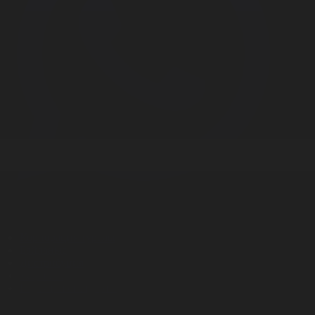
Корпорация туралы
Байланыс
Дистрибуция
Жарнама
Редакция стандарты