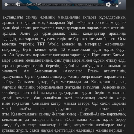
0:00
/ 0:00
азақстандағы сайлау әлемнің маңдайалды ақпарат құралдарының
азарынан тыс қалған жоқ.
Солардың бірі - «Франс-пресс» елімізде 20
ылдан бері алғаш рет тәуелсіз кандидаттардың парламентке өтетінін
абарлады. Және де франциялық тілші кандидаттар арасында
йелдердің, жастардың, мүгедектердің де бар екеніне мән берген.
Осы
ақырыпқа түріктің TRT World арнасы да материал жариялады.
Қазақстанда бүгін кешке дейін 12 миллиондай адам дауыс беруі
ерек. Ал бұрынғы парламент қаңтарда таратылды. Президент Қасым-
омарт Тоқаев мәлімдегендей, сайлауды мерзімінен бұрын өткізу елді
одернизациялауға серпін береді», - дейді ыстанбұлдық телекомпания
урналисті.
Ал Американың «Associated Press» агенттігінің
абарлауынша, бүгін қазақстандықтар «жаңа энергиялы» парламентті
айлайды. Сонымен қатар, бұл материалда да Қазақстанның заң
ығарушы билігінің реформаланып жатқаны айтылған.
Американың
Bloomberg» агенттігі қазақстандықтардың дауыс беріп жатқанын
абарлай отырып, бақ сынайтын жеті партияның екеуінің жаңа
кеніне тоқталған. Сонымен қатар, мақала авторы бұл саяси шараны
кіметті «қайта іске қосудың» соңғы сатысы деп
тапты.
Қазақстандағы сайлау Жапонияның «Никкей-Азия» қаржылық
асылымының да назарына ілікті. «Осы жолы халық дауыс берер
арсаңда бүкіл елде плакаттар ілініп, әлеуметтік желілерде қызу
ікірталас жүріп, саяси науқан әдеттегіден әлдеқайда жанды көрінді»,