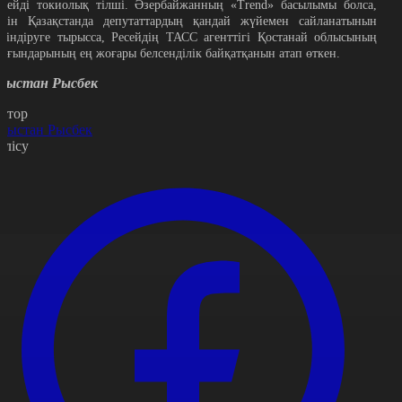
 дейді токиолық тілші.
Әзербайжанның «Trend» басылымы болса,
үгін Қазақстанда депутаттардың қандай жүйемен сайланатынын
үсіндіруге тырысса, Ресейдің ТАСС агенттігі Қостанай облысының
ұрғындарының ең жоғары белсенділік байқатқанын атап өткен.
рыстан Рысбек
втор
рыстан Рысбек
өлісу