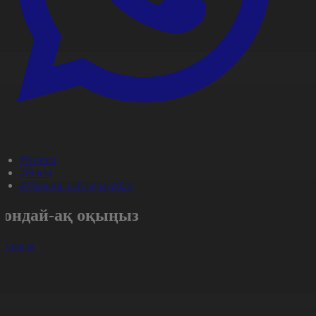
#Қоғам
#Әлем
#Мәжіліс сайлауы-2023
Сондай-ақ оқыңыз
арлығы