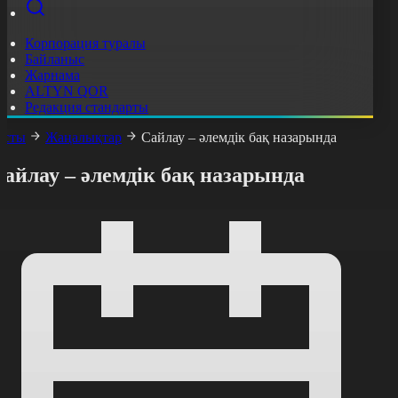
Корпорация туралы
Байланыс
Жарнама
ALTYN QOR
Редакция стандарты
асты
Жаңалықтар
Сайлау – әлемдік бақ назарында
айлау – әлемдік бақ назарында