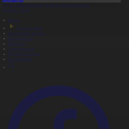
ҚО-да тамыз айында да аптап ыстық болады
6.08.2026, 20:00
Басты
Тікелей эфир
Бағдарлама кестесі
Жаңалықтар
Жобалар
Телехикаялар
Мультсериалдар
Видеоархив