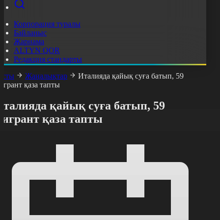
Корпорация туралы
Байланыс
Жарнама
ALTYN QOR
Редакция стандарты
асты
Жаңалықтар
Италияда қайық суға батып, 59
игрант қаза тапты
талияда қайық суға батып, 59
мигрант қаза тапты