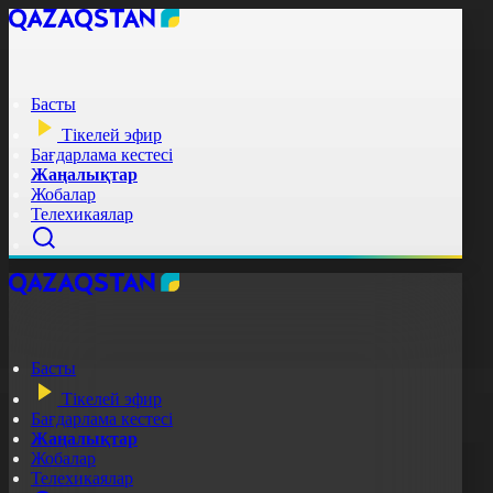
Басты
Тікелей эфир
Бағдарлама кестесі
Жаңалықтар
Жобалар
Телехикаялар
Басты
Тікелей эфир
Бағдарлама кестесі
Жаңалықтар
Жобалар
Телехикаялар