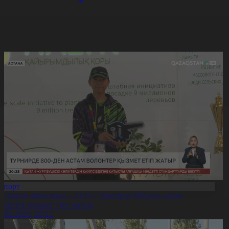
Спорт
Болашақ ойындары - 2026»: Турнирде 800-ден астам
олонтер қызмет етіп жатыр
5.08.2026, 20:12