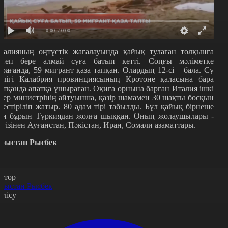
0:00
/ 0:00
талияның оңтүстік жағалауында қайық тулаған толқынға
өтеп бере алмай суға батып кетті. Соңғы мәліметке
арағанда, 59 мигрант қаза тапқан. Олардың 12-сі – бала. Су
өлігі Калабрия провинциясының Кротоне қаласына бара
атқанда апатқа ұшыраған. Оқиға орнына барған Италия ішкі
стер министрінің айтуынша, қазір шамамен 30 шақты босқын
здестіріліп жатыр. 80 адам тірі табылды. Бұл қайық бірнеше
үн бұрын Түркиядан жолға шыққан. Оның жолаушылары -
егізінен Ауғанстан, Пәкістан, Иран, Сомали азаматтары.
рыстан Рысбек
втор
рыстан Рысбек
өлісу