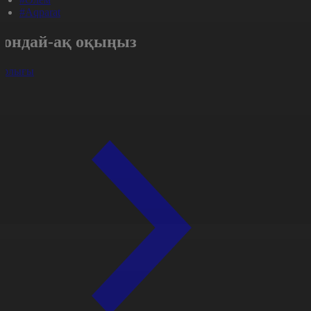
#Aqparat
Сондай-ақ оқыңыз
арлығы