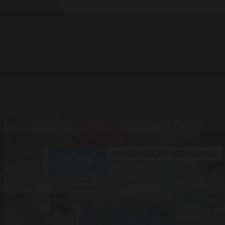
20.02.2023 17:03