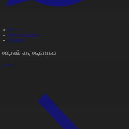
#Әлем
#Күн жаңалығы
#Aqparat
Сондай-ақ оқыңыз
арлығы