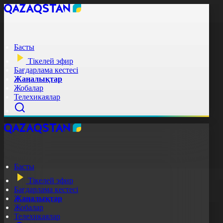
Басты
Тікелей эфир
Бағдарлама кестесі
Жаңалықтар
Жобалар
Телехикаялар
Басты
Тікелей эфир
Бағдарлама кестесі
Жаңалықтар
Жобалар
Телехикаялар