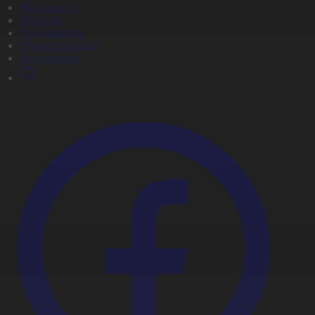
Жаңалықтар
Жобалар
Телехикаялар
Мультсериалдар
Видеоархив