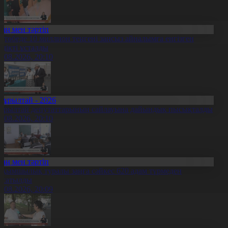
Заң мен тәртіп
қтөбеде 10 миллион теңгені заңсыз айналымға енгізген
үдікті ұсталды
5.08.2026, 20:10
Құрылтай - 2026
ұрылтай депутаттарының сайлауына дайындық пысықталды
5.08.2026, 20:10
Заң мен тәртіп
ақымшылық туралы заңға сәйкес 620 адам түрмеден
осатылды
5.08.2026, 20:09