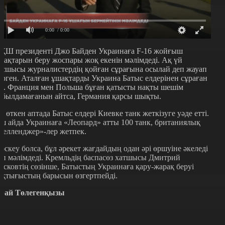
0:00
/ 0:00
ҚШ президенті Джо Байден Украинаға F-16 жойғыш
шақтарын беру жоспары жоқ екенін мәлімдеді. Ақ үй
асшысы журналистердің қойған сұрағына осылай деп жауап
ерген. Аталған ұшақтарды Украина Батыс елдерінен сұраған
ді. Франция мен Польша бұған қатысты нақты шешім
абылдамағанын айтса, Германия қарсы шықты.
л өткен аптада Батыс елдері Киевке танк жеткізуге уәде етті.
ш айда Украинаға «Леопард» атты 100 танк, британиялық
Челленджер»-лер жетпек.
әскеу болса, бұл әрекет жағдайдың одан әрі өршуіне әкеледі
еп мәлімдеді. Кремльдің баспасөз хатшысы Дмитрий
есковтің сөзінше, Батыстың Украинаға қару-жарақ беруі
ақтығыстың барысын өзгертпейді.
рай Төлегенқызы