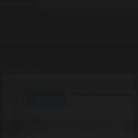
11.01.2023 10:00