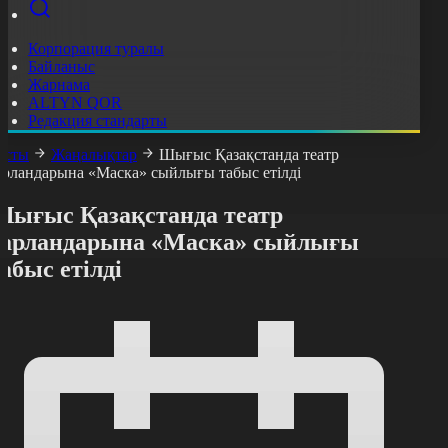
Корпорация туралы
Байланыс
Жарнама
ALTYN QOR
Редакция стандарты
асты
Жаңалықтар
Шығыс Қазақстанда театр
арландарына «Маска» сыйлығы табыс етілді
Шығыс Қазақстанда театр
тарландарына «Маска» сыйлығы
абыс етілді