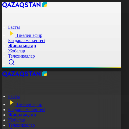
Басты
Тікелей эфир
Бағдарлама кестесі
Жаңалықтар
Жобалар
Телехикаялар
Басты
Тікелей эфир
Бағдарлама кестесі
Жаңалықтар
Жобалар
Телехикаялар