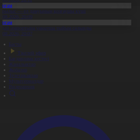
Қоғам
ұрылыс — ел дамуының қозғаушы күші
8.08.2026, 20:09
Қоғам
идай импортына уақытша тыйым салынды
8.08.2026, 20:07
Басты
Тікелей эфир
Бағдарлама кестесі
Жаңалықтар
Жобалар
Телехикаялар
Мультсериалдар
Видеоархив