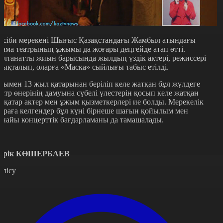
әсіби мерекені Шығыс Қазақстандағы Жамбыл атындағы
рама театрының ұжымы да жоғары деңгейде атап өтті.
алтанатты жиын барысында жылдың үздік актері, режиссері
нықталып, оларға «Маска» сыйлығы табыс етілді.
сымен 13 жыл қатарынан беріліп келе жатқан бұл жүлдеге
еатр өнерінің дамуына сүбелі үлестерін қосып келе жатқан
ірқатар актер мен ұжым қызметкерлері ие болды. Мерекелік
араға келгендер бұл күні бірнеше шағын қойылым мен
рнайы концерттік бағдарламаны да тамашалады.
ерік КӨШЕРБАЕВ
өлісу