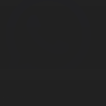
Корпорация туралы
Байланыс
Дистрибуция