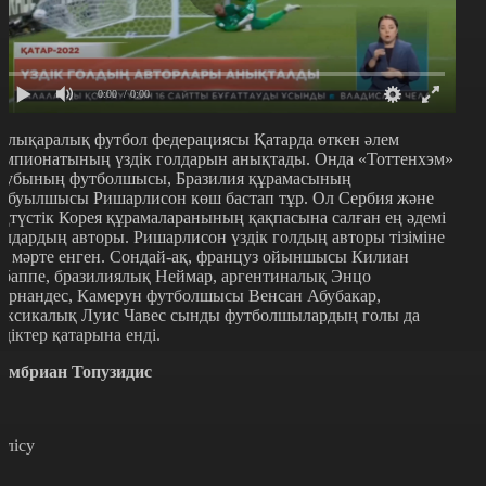
0:00
/ 0:00
алықаралық футбол федерациясы Қатарда өткен әлем
емпионатының үздік голдарын анықтады. Онда «Тоттенхэм»
лубының футболшысы, Бразилия құрамасының
абуылшысы Ришарлисон көш бастап тұр. Ол Сербия және
ңтүстік Корея құрамаларанының қақпасына салған ең әдемі
олдардың авторы. Ришарлисон үздік голдың авторы тізіміне
кі мәрте енген. Сондай-ақ, француз ойыншысы Килиан
баппе, бразилиялық Неймар, аргентиналық Энцо
ернандес, Камерун футболшысы Венсан Абубакар,
ексикалық Луис Чавес сынды футболшылардың голы да
здіктер қатарына енді.
амбриан Топузидис
өлісу