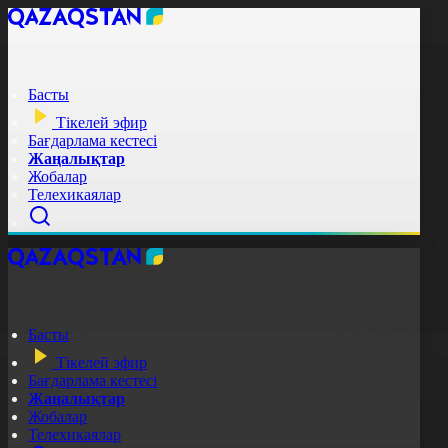
Басты
Тікелей эфир
Бағдарлама кестесі
Жаңалықтар
Жобалар
Телехикаялар
Басты
Тікелей эфир
Бағдарлама кестесі
Жаңалықтар
Жобалар
Телехикаялар