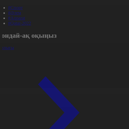
#Спорт
#Әлем
#Aqparat
#Qatar-2022
Сондай-ақ оқыңыз
арлығы