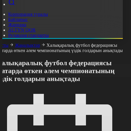
Корпорация туралы
Байланыс
Жарнама
ALTYN QOR
Редакция стандарты
асты
Жаңалықтар
Халықаралық футбол федерациясы
атарда өткен әлем чемпионатының үздік голдарын анықтады
Халықаралық футбол федерациясы
Қатарда өткен әлем чемпионатының
үздік голдарын анықтады