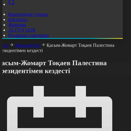
Корпорация туралы
Байланыс
Жарнама
ALTYN QOR
Редакция стандарты
асты
Жаңалықтар
Қасым-Жомарт Тоқаев Палестина
резидентімен кездесті
Қасым-Жомарт Тоқаев Палестина
резидентімен кездесті