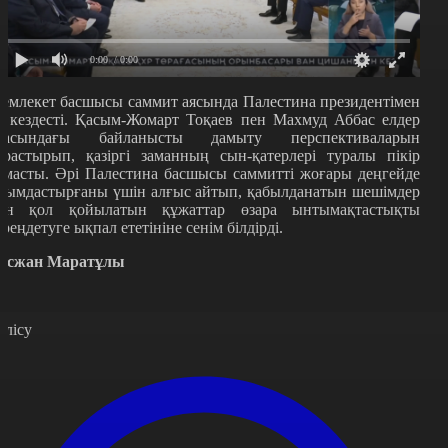
0:00
/ 0:00
емлекет басшысы саммит аясында Палестина президентімен
е кездесті. Қасым-Жомарт Тоқаев пен Махмуд Аббас елдер
расындағы байланысты дамыту перспективаларын
арастырып, қазіргі заманның сын-қатерлері туралы пікір
лмасты. Әрі Палестина басшысы саммитті жоғары деңгейде
йымдастырғаны үшін алғыс айтып, қабылданатын шешімдер
ен қол қойылатын құжаттар өзара ынтымақтастықты
ереңдетуге ықпал ететініне сенім білдірді.
осжан Маратұлы
өлісу