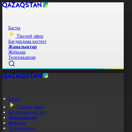
Басты
Тікелей эфир
Бағдарлама кестесі
Жаңалықтар
Жобалар
Телехикаялар
Басты
Тікелей эфир
Бағдарлама кестесі
Жаңалықтар
Жобалар
Телехикаялар