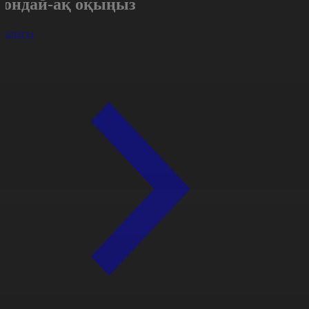
Сондай-ақ оқыңыз
арлығы