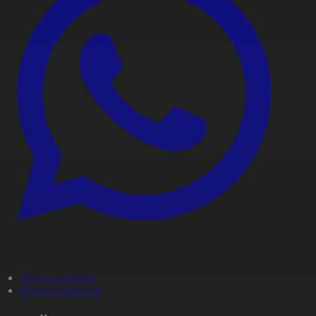
#Басты ақпарат
#Ресми оқиғалар