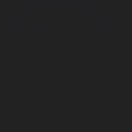
Корпорация туралы
Байланыс