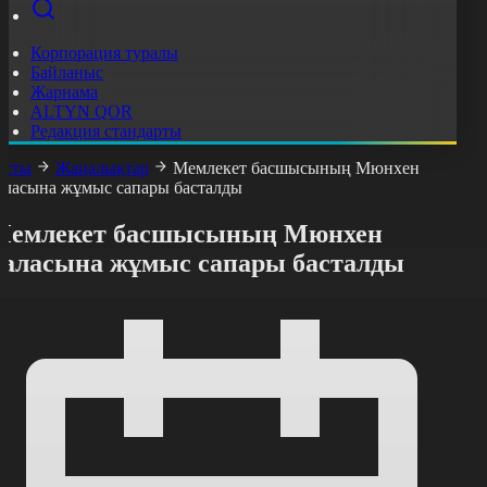
Корпорация туралы
Байланыс
Жарнама
ALTYN QOR
Редакция стандарты
асты
Жаңалықтар
Мемлекет басшысының Мюнхен
аласына жұмыс сапары басталды
Мемлекет басшысының Мюнхен
қаласына жұмыс сапары басталды