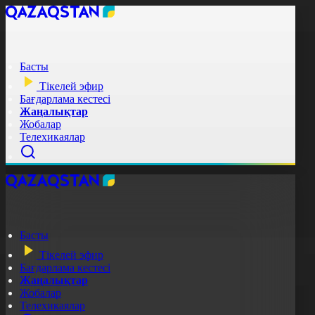
Басты
Тікелей эфир
Бағдарлама кестесі
Жаңалықтар
Жобалар
Телехикаялар
Басты
Тікелей эфир
Бағдарлама кестесі
Жаңалықтар
Жобалар
Телехикаялар