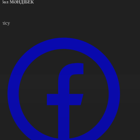
рбол МӘНДІБЕК
өлісу