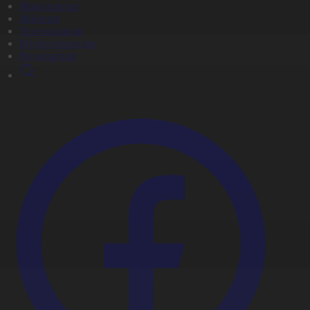
Жаңалықтар
Жобалар
Телехикаялар
Мультсериалдар
Видеоархив