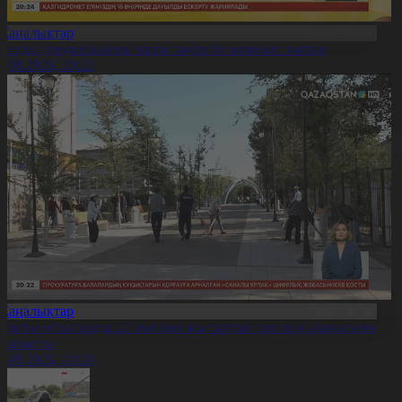
Жаңалықтар
0 елдің дзюдошылары өзара тәжірибе алмасып жатыр
6.08.2026, 20:22
Жаңалықтар
лматы облысында 22 мыңнан аса тұрғын тазалық жұмысына
тсалысты
6.08.2026, 20:20