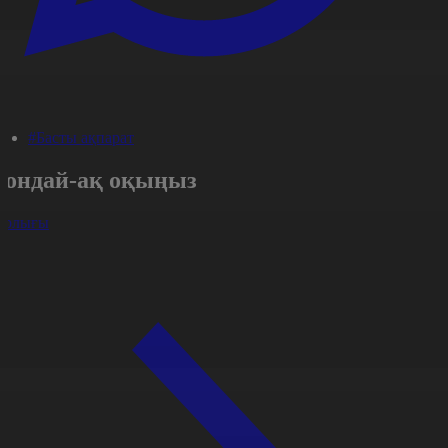
#Басты ақпарат
Сондай-ақ оқыңыз
арлығы