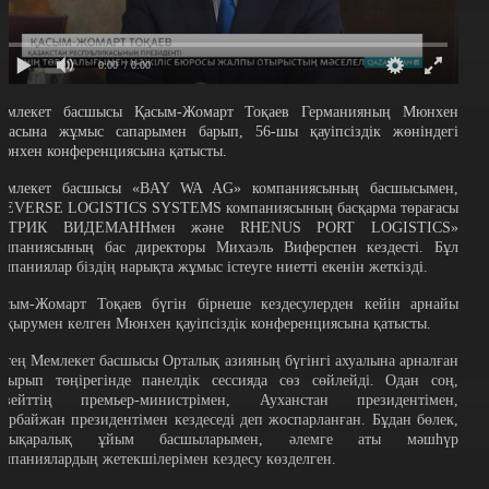
0:00
/ 0:00
емлекет басшысы Қасым-Жомарт Тоқаев Германияның Мюнхен
аласына жұмыс сапарымен барып, 56-шы қауіпсіздік жөніндегі
юнхен конференциясына қатысты.
емлекет басшысы «BAY WA AG» компаниясының басшысымен,
REVERSE LOGISTICS SYSTEMS компаниясының басқарма төрағасы
АТРИК ВИДЕМАННмен және RHENUS PORT LOGISTICS»
омпаниясының бас директоры Михаэль Виферспен кездесті. Бұл
омпаниялар біздің нарықта жұмыс істеуге ниетті екенін жеткізді.
асым-Жомарт Тоқаев бүгін бірнеше кездесулерден кейін арнайы
ақырумен келген Мюнхен қауіпсіздік конференциясына қатысты.
ртең Мемлекет басшысы Орталық азияның бүгінгі ахуалына арналған
ақырып төңірегінде панелдік сессияда сөз сөйлейді. Одан соң,
увейттің премьер-министрімен, Ауханстан президентімен,
зірбайжан президентімен кездеседі деп жоспарланған. Бұдан бөлек,
алықаралық ұйым басшыларымен, әлемге аты мәшһүр
омпаниялардың жетекшілерімен кездесу көзделген.