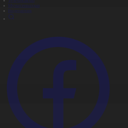
Телехикаялар
Мультсериалдар
Видеоархив