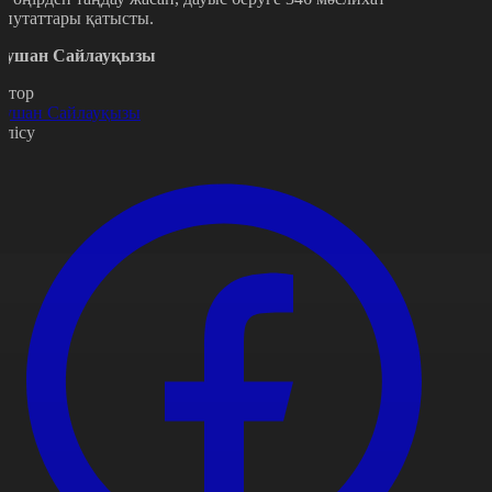
епутаттары қатысты.
аушан Сайлауқызы
втор
аушан Сайлауқызы
өлісу