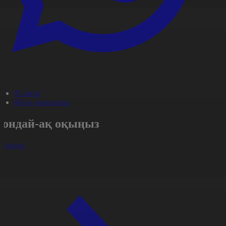
#Саясат
#Күн жаңалығы
Сондай-ақ оқыңыз
арлығы