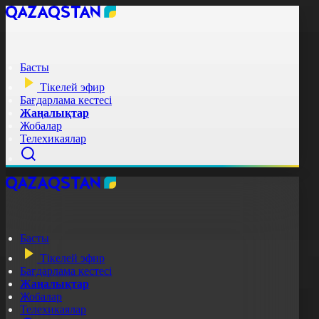
Басты
Тікелей эфир
Бағдарлама кестесі
Жаңалықтар
Жобалар
Телехикаялар
Басты
Тікелей эфир
Бағдарлама кестесі
Жаңалықтар
Жобалар
Телехикаялар