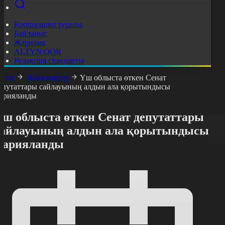
Корпорация туралы
Байланыс
Жарнама
ALTYN QOR
Редакция стандарты
асты
Жаңалықтар
Үш облыста өткен Сенат
епутаттары сайлауының алдын ала қорытындысы
арияланды
Үш облыста өткен Сенат депутаттары
сайлауының алдын ала қорытындысы
жарияланды