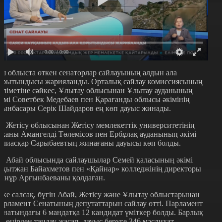
0:00
/ 0:00
ш облыста өткен сенаторлар сайлауының алдын ала
орытындысы жарияланды. Орталық сайлау комиссиясының
әліметіне сәйкес, Ұлытау облысынан Ұлытау ауданының
кімі Советбек Медебаев пен Қарағанды облысы әкімінің
рынбасары Серік Шайдаров ең көп дауыс жинады.
л Жетісу облысынан Жетісу мемлекеттік университетінің
еканы Амангелді Төлемісов пен Ербұлақ ауданының әкімі
алиасқар Сарыбаевтың жинағаны дауысы көп болды.
л Абай облысында сайлаушылар Семей қаласының әкімі
ақытжан Байахметов пен «Қайнар» колледжінің директоры
йнұр Арғынбаеваны қолдаған.
ске салсақ, бүгін Абай, Жетісу және Ұлытау облыстарынан
арламент Сенатының депутаттарын сайлау өтті. Парламент
енатындағы 6 мандатқа 12 кандидат үміткер болды. Барлық
ш өңірден таңдау жасап, дауыс беруге 346 мәслихат