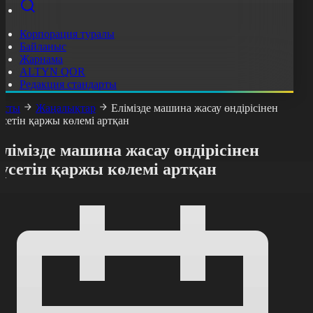
Корпорация туралы
Байланыс
Жарнама
ALTYN QOR
Редакция стандарты
асты
Жаңалықтар
Елімізде машина жасау өндірісінен
үсетін қаржы көлемі артқан
лімізде машина жасау өндірісінен
үсетін қаржы көлемі артқан