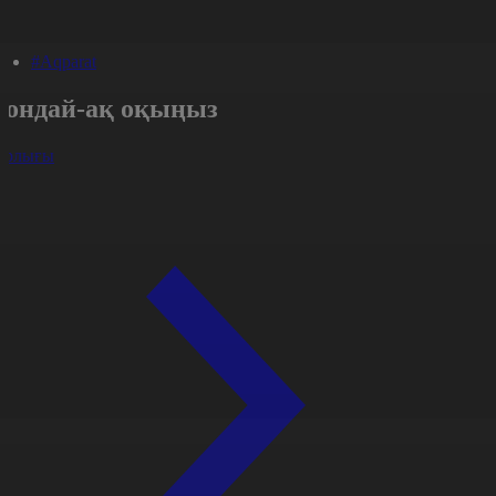
#Aqparat
Сондай-ақ оқыңыз
арлығы