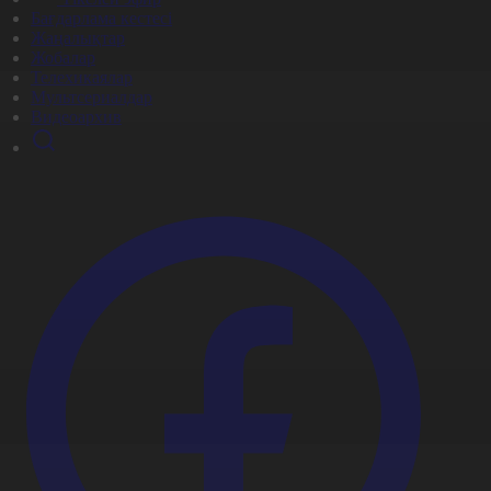
Бағдарлама кестесі
Жаңалықтар
Жобалар
Телехикаялар
Мультсериалдар
Видеоархив