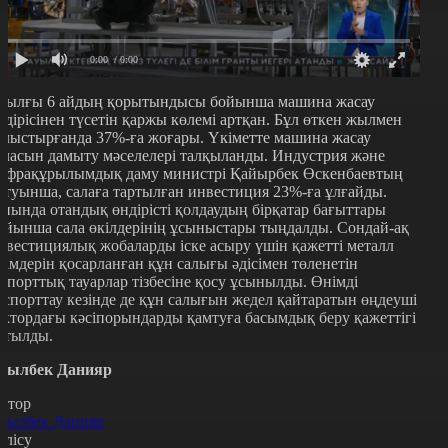
0:00
/ 0:00
иылғы 6 айдың қорытындысы бойынша машина жасау
ндірісінен түсетін қаржы көлемі артқан. Бұл өткен жылмен
алыстырғанда 37%-ға жоғары. Үкіметте машина жасау
аласын дамыту мәселелері талқыланды. Индустрия және
нфрақұрылымдық даму министрі Қайырбек Өскенбаевтың
йтуынша, салаға тартылған инвестиция 23%-ға ұлғайды.
иында отандық өндірісті қолдаудың бірқатар бағыттары
ойынша сала өкілдерінің ұсыныстары тыңдалды. Сондай-ақ
нвестициялық жобаларды іске асыру үшін қажетті металл
німдерін қосарланған құн салығы әдісімен төленетін
мпорттық тауарлар тізбесіне қосу ұсынылды. Өнімді
кспорттау кезінде де құн салығын жедел қайтаратын өңдеуші
ектордағы кәсіпорындарды қамтуға басымдық беру қажеттігі
йтылды.
сылбек Данияр
втор
сылбек Данияр
өлісу