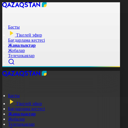
Басты
Тікелей эфир
Бағдарлама кестесі
Жаңалықтар
Жобалар
Телехикаялар
Басты
Тікелей эфир
Бағдарлама кестесі
Жаңалықтар
Жобалар
Телехикаялар