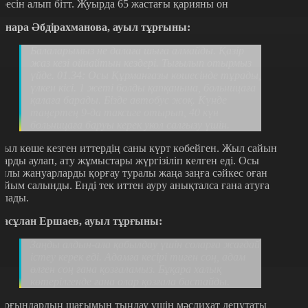
әресін алып бітт. Жуырда 65 жастағы қарияны он
инара Әбдірахманова, ауыл тұрғыны:
Балаларымыз не далаға шыға алмайды. Қазір
жаз кезі ойнайтын кездері. Тығылып отырмыз
үйде. 01.34: Осы Құрманғазы көшесінде тұрады,
үлкен кісі. 1 жеті болды қапқанына, больницаға
қалаға барады. Бізде автобус жоқ. Күнде
таңертең 9-да таксиге отырып, 40 күн
больницаға баруы керек укол салғызу үшін.
иыл көше кезген иттердің саны күрт көбейген. Жыл сайын
ларды аулап, ату жұмыстары жүргізіліп келген еді. Осы
ылы жануарларды қорғау туралы жаңа заңға сәйкес оған
ыйым салынды. Енді тек иттен ауру анықталса ғана атуға
олады.
асұлан Ершаев, ауыл тұрғыны:
Заңды алдын-ала қабылдау үшін соларға жағдай
істеу керек еді. Адамға кесірі тиген соң, адам
өлген соң ғана қозғаламыз. Бұқара халық
көтерілгенде ғана олар қозғала бастайды.
ұрғындардың шағымын тыңдау үшін мәслихат депутаты