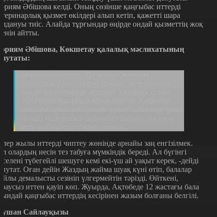
әриям Әбішова келді. Оның сөзінше қаңғыбас иттерді
етеринарлық қызмет өкілдері алып кетіп, қажетті шара
олдануы тиіс. Алайда тұрғындар өңірде ондай қызметтің жоқ
кенін айтты.
әриям Әбішова, Көкшетау қалалық мәслихатының
епутаты:
Әкімдіктегілермен бұл мәселе жөнінде
сөйлестік. Қазір оларға арнайы жер телімін
бөлуді қарастырып жатыр. Тәжірибесі мол
ЗОО қорғаныс ұйымдарын іздеуде. Қаңғыбас
иттерге арналған арнайы орынды басқару үшін
де мол тәжірибелі мамандар тауып, мәселені
тез арада шешуге тырысамыз.
елер жылы иттерді чиптеу жөнінде арнайы заң енгізілмек.
ұл олардың иесін тез табуға мүмкіндік береді. Ал бүгінгі
әселені түбегейлі шешуге кемі екі-үш ай уақыт керек, -дейді
епутат. Оған дейін Жаздың жайма шуақ күні өтіп, балалар
айлы демалысты сезініп үлгермейтін тәрізді. Өйткені,
араусыз иттен қауіп көп. Жуырда, Ақтөбеде 12 жастағы бала
сындай қаңғыбас иттердің кесірінен жазым болғаны белгілі.
аушан Сайлауқызы