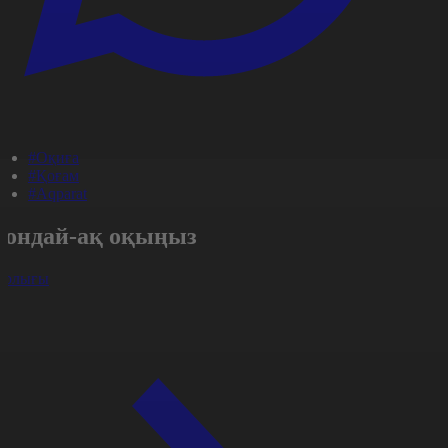
#Оқиға
#Қоғам
#Aqparat
Сондай-ақ оқыңыз
арлығы