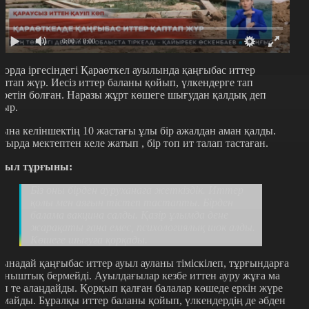
0:00
/ 0:00
лорда іргесіндегі Қараөткел ауылында қаңғыбас иттер
аптап жүр. Иесіз иттер баланы қойып, үлкендерге тап
еретін болған. Наразы жұрт көшеге шығудан қалдық деп
тыр.
ына келіншектің 10 жастағы ұлы бір ажалдан аман қалды.
уырда мектептен келе жатып , бір топ ит талап тастаған.
уыл тұрғыны:
Біз оны бірден ауруханаға жеткіздік. Иттер
қолы мен аяғын тістеп тастапты. Бірден
балама вакцина салды. Қазір ұлымда дене
жарақаты ғана емес, психологиялық шок алды.
Көшеге шығуға қорқады.
ынадай қаңғыбас иттер ауыл ауланы тіміскілеп, тұрғындарға
ыныштық бермейді. Ауылдағылар кезбе иттен ауру жұға ма
еп те алаңдайды. Қорқып қалған балалар көшеде еркін жүре
лмайды. Бұралқы иттер баланы қойып, үлкендердің де әбден