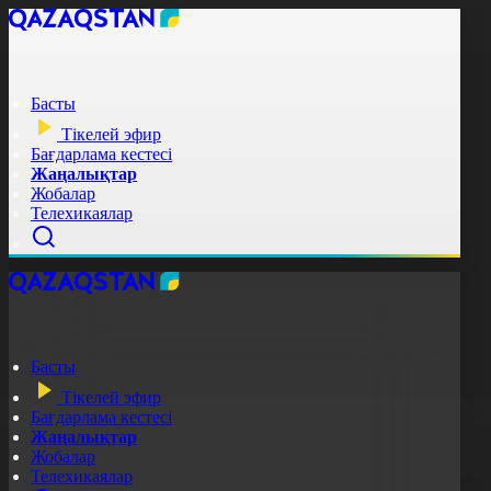
Басты
Тікелей эфир
Бағдарлама кестесі
Жаңалықтар
Жобалар
Телехикаялар
Басты
Тікелей эфир
Бағдарлама кестесі
Жаңалықтар
Жобалар
Телехикаялар