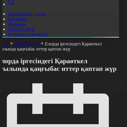
Корпорация туралы
Байланыс
Жарнама
ALTYN QOR
Редакция стандарты
асты
Жаңалықтар
Елорда іргесіндегі Қараөткел
уылында қаңғыбас иттер қаптап жүр
лорда іргесіндегі Қараөткел
ауылында қаңғыбас иттер қаптап жүр