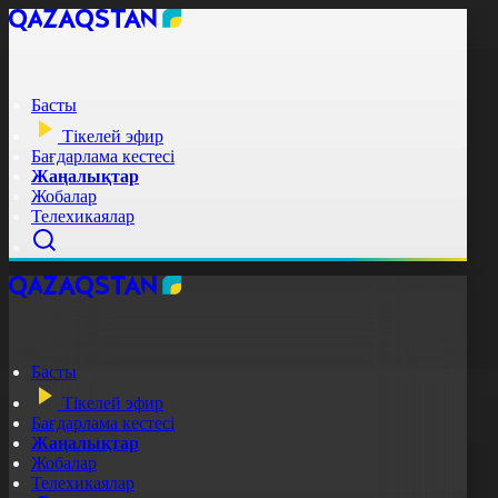
Басты
Тікелей эфир
Бағдарлама кестесі
Жаңалықтар
Жобалар
Телехикаялар
Басты
Тікелей эфир
Бағдарлама кестесі
Жаңалықтар
Жобалар
Телехикаялар