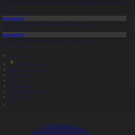
ұрылтай: Партиялар үгіт-насихат жұмыстарын жалғастырып
атыр
6.08.2026, 20:05
Жаңалықтар
ұрылтай сайлауына дайындық пысықталды
6.08.2026, 20:02
Жаңалықтар
ҚО-да тамыз айында да аптап ыстық болады
6.08.2026, 20:00
Басты
Тікелей эфир
Бағдарлама кестесі
Жаңалықтар
Жобалар
Телехикаялар
Мультсериалдар
Видеоархив