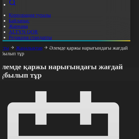
Корпорация туралы
Байланыс
Жарнама
ALTYN QOR
Редакция стандарты
асты
Жаңалықтар
Әлемде қаржы нарығындағы жағдай
ұбылып тұр
Әлемде қаржы нарығындағы жағдай
құбылып тұр