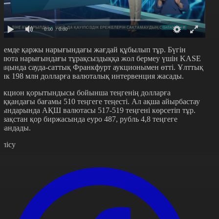
0:00
/ 0:00
лемде қаржы нарығындағы жағдай құбылып тұр. Бүгін
алюта нарығындағы тұрақсыздыққа жол бермеу үшін KASE
лаңында сауда-саттық Франкфурт аукционымен өтті. Ұлттық
анк 198 млн долларға валюталық интервенция жасады.
укцион қорытындысы бойынша теңгенің долларға
аққандағы бағамы 510 теңгеге теңесті. Ал ақша айырбастау
рындарында АҚШ валютасы 517-519 теңгені көрсетіп тұр.
азақстан қор биржасында еуро 487, рубль 4,8 теңгеге
рзандады.
өлісу