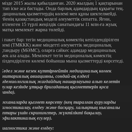
лімізде 2015 жылы қабылданған. 2020 жылдың 1 қаңтарынан
астап іске аса бастады. Онда барлық адамдардың құқығы тең.
едициналық қызметтердің көлемі мен құны шектелмейді.
үйенің қазақстандық моделі әлеуметтік сипатта. Яғни,
елгіленген 15 түрлі жеңілдік санатындағы 11 млн-ға жуық
заматқа мемлекет жарна төлейді.
кі пакет бар: тегін медициналық көмектің кепілдендірілген
өлемі (ТМККК) және міндетті әлеуметтік медициналық
ақтандыру (МӘМС), оларға сәйкес адамдар медициналық
өмек ала алады. Мемлекет тегін медициналық көмектің
епілдендірілген көлемі бойынша мына қызметтерді көрсетеді.
 Жедел және кезек күттірмейтін медициналық көмек
санитариялық авиацияны, сондай-ақ елдегі
пидемиологиялық жағдайдың нашарлауына алып келетін
урулар кезінде ұтқыр бригаданың қызметтерін қоса
лғанда).
 Емханаларда қызмет көрсету (кең таралған ауруларды
иагностикалау, емдеу және басқару, халықтың нысаналы
оптары үшін скринингтер, жүктілікті бақылау,
рофилактикалық егулер).
 Диагностика және емдеу: