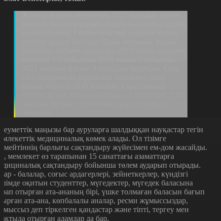
Жалпы, жұмыс берушілер 2017 жылдың шілде
айынан бастап қарамағындағы қызметкерлердің
жалақысының 1 пайызына тең ақшаны жарна
ретінде аудара бастады. Бірақ жарнаны жұмыс
беруші өз себінен аударады. 2019 жылы аударым
мөлшері 1,5 пайызды, 2020 жылы 2 пайызды,
2022 жылдан бастап 3 пайызды құрайды. Егер
сіз – жалдамалы жұмысшы болсаңыз, онда
жұмыс беруші 2020 жылдың 1 қаңтарынан
бастап айлық табысыңыздың – 1 пайызын, 2022
жылдан бастап – 2 пайызын қорға аударып
отырады.
леуметтік маңызы бар ауруларға шалдыққан науқастар тегін
емлекеттік медициналық көмек алады. Ол тізімге
ірмейтіннің барлығы сақтандыру жүйесімен ем-дом жасайды.
л, мемлекет өз тарапынан 15 санаттағы азаматтарға
едициналық сақтандыру бойынша төлем аударып отырады.
лар - балалар, соғыс ардагерлері, зейнеткерлер, күндізгі
өлімде оқитын студенттер, мүгедектер, мүгедек баласына
арап отырған ата-ананың бірі, үшке толмаған баласын бағып
тырған ата-ана, көпбалалы аналар, ресми жұмыссыздар,
ұмыссыз деп тіркелген қандастар және тіпті, тергеу мен
бақтыда отырған адамдар да бар.