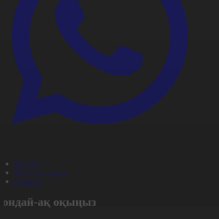
#Қоғам
#Күн жаңалығы
#Aqparat
Сондай-ақ оқыңыз