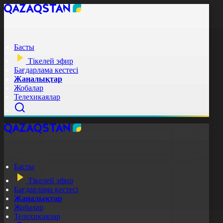
Басты
Тікелей эфир
Бағдарлама кестесі
Жаңалықтар
Жобалар
Телехикаялар
Басты
Тікелей эфир
Бағдарлама кестесі
Жаңалықтар
Жобалар
Телехикаялар