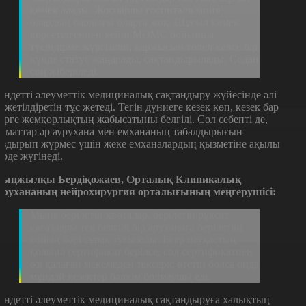
көмек алады. Жоспарлы госпитализация
олардың барлығы оларға жоқ. Шұғыл көмек
көрсетілгеннен кейін МӘМС бойынша
түсіндірме жүргізіліп, қаржысын төлеп келсе бір
күнде статус жаңарады, сақтандырылады. Содан
соң жіберіледі.
індетті әлеуметтік медициналық сақтандыру жүйесінде әлі
е жетілдіретін тұс жетеді. Тегін дүниеге кезек көп, кезек бар
ерге жемқорлықтың жабысатыны белгілі. Сол себепті де,
заматтар әр аурухана мен емхананың табалдырығын
оздырып жүрмес үшін жеке емханалардың қызметіне ақылы
үрде жүгінеді.
ыңжылқы Бердіқожаев, Орталық Клиникалық
урухананың нейрохирургия орталығының меңгерушісі:
Мына берілетін квоталар, берілетін рұқсат
қағаздары тек белгілі бір аруханаға берілетіні
соның бәрі сұрақ туғызады. Егер науқастың
қолына сертификат берілсе, сол сертификатпен
өзі қалаған мекемеден тексеріс өтетін болса онда
мұндай кезектер бәлкім болмаушы еді.
індетті әлеуметтік медициналық сақтандыруға халықтың