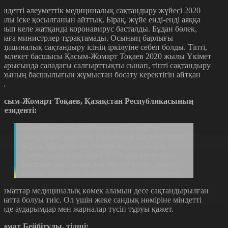
індетті әлеуметтік медициналық сақтандыру жүйесі 2020
ылы іске қосылғанын айттық. Бірақ, жүйе енді-енді аяққа
ұрып келе жатқанда коронавирус басталды. Бұдан бөлек,
алаға министрлер тұрақтамады. Осының барлығы
едициналық сақтандыру ісінің іркілуіне себеп болды. Тіпті,
емлекет басшысы Қасым-Жомарт Тоқаев 2020 жылы Үкімет
тырысында саладағы салғырттықты сынап, тіпті сақтандыру
орының басшылығын жұмыстан босату керектігін айтқан
і.
асым-Жомарт Тоқаев, Қазақстан Республикасының
резиденті:
Қалыптасқан жағдайға қатысты тергеу
амалдарын жүргізіп, кінәлілерді жауапқа тарту
керек. Міндетті әлеуметтік медициналық
сақтандыру қоры мен СҚ «Формацияның»
басшыларын жұмыстан босату керек, қажет
болған жағдайда тергеу амалдары жүргізілсін.
заматтар медициналық көмек аламын десе сақтандырылған
анатта болуы тиіс. Ол үшін жеке сандық нөміріне міндетті
үрде аударымдар мен жарналар түсіп тұруы қажет.
замат Бейбітұлы, тілші: