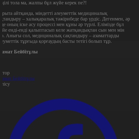
өңілі тола ма, жалпы бұл жүйе керек пе?!
орыта айтқанда, міндетті әлеуметтік медициналық
ақтандыру – халықаралық тәжірибеде бар үрдіс. Дегенмен, әр
лде оның іске асу процессі мен құны әр түрлі. Елімізде бұл
үйе енді-енді қалыптасып келе жатқандықтан сын мен мін
ар. Анығы сол, медициналық сақтандыру – азаматтарды
леуметтік тұрғыда қорғаудың басты тетігі болып тұр.
замат Бейбітұлы
втор
замат Бейбітұлы
өлісу