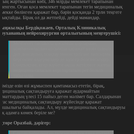
ның жартысынан көбі, 346 млрды мемлекет тарапынан
өленген. Оған қоса мемлекет тарапынан тегін медициналық
өмекке бөлінген қаражат бар, бәрін қосқанда 2 трлн теңгеге
уықтайды. Бірақ ол да жетпейді, дейді мамандар.
ыңжылқы Бердіқожаев, Орталық Клиникалық
урухананың нейрохирургия орталығының меңгерушісі:
Мемлекет басшысы қосымша қорлардан,
компаниялардан қосымша қаражат көзін іздеңіз
деп денсаулық тсақтау министрлігіне тапсырма
бергеніне өздеріңіздер де куәгер болғансыздар.
Сондықтан, егер жүйеге ақша жетіспесе жалпы
медицина саласын кері тартатын рет болып
табылады.
лімізде өзін өзі жұмыспен қамтамасыз ететін, бірақ,
едициналық сақтандыруға қаражат аудармайтын
заматтардың үлесі 15 пайыз деген мәлімет бар. Салдарынан
ұтас медициналық сақтандыру жүйесінде қаражат
апшылығы байқалады. Ал, мүлде медициналық сақтандыруы
оқ адамға көмек беріле ме?
қтөре Оразбай, дәрігер:
Сақтандырылмаған тұрғындар тек ғана шұғыл