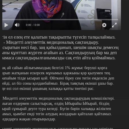
0:00
/ 0:00
үгін ел елең ете қалатын тақырыпты түгесіп талқылаймыз.
л - Міндетті әлеуметтік медициналық сақтандыру.
асыратын несі бар, заң қабылданып, шешім шықты демесең
сыны құнттап жүрген ағайын аз. Сақтандыруың бар ма деп
ұрамаса сақтандырылғанымызды сақ етіп айта қоймаймыз.
ірақ ай сайын айлығымыздың белгілі 1% жұмыс беруші қорға
ударып жатқанын ескерсек мұнымыз қаржыны қор қылумен тең.
арапайым тілде ысырап қой. Өйткені біреу сен тегін емделсін деп
өлейді, ал біз соны қолданбаймыз. Бірақ таяқтың екінші ұшы бар.
ізде өзі сол екінші ұшының халыққа қатты тиетіні рас.
л Міндетті әлеуметтік медициналық сақтандырудың кемшіліктері.
амыған елдермен салыстырсақ, елдің Ыбырайы Ыбырай, біздің
бырай сұмырай деуге тура келеді. Бүгін бәрін халыққа жіліктеп
йтамыз, қымбат емді тегін алудың жолдарын қайталап қайтамыз.
еледидарға жақын отырыңыздар.
індетті әлеуметтік медициналық сақтандыру туралы заң елімізде