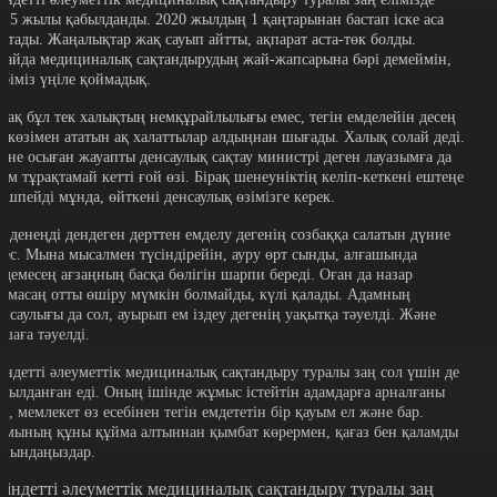
015 жылы қабылданды. 2020 жылдың 1 қаңтарынан бастап іске аса
астады. Жаңалықтар жақ сауып айтты, ақпарат аста-төк болды.
лайда медициналық сақтандырудың жай-жапсарына бәрі демеймін,
өбіміз үңіле қоймадық.
ірақ бұл тек халықтың немқұрайлылығы емес, тегін емделейін десең
лакөзімен ататын ақ халаттылар алдыңнан шығады. Халық солай деді.
әне осыған жауапты денсаулық сақтау министрі деген лауазымға да
дам тұрақтамай кетті ғой өзі. Бірақ шенеуніктің келіп-кеткені ештеңе
ешпейді мұнда, өйткені денсаулық өзімізге керек.
л денеңді дендеген дерттен емделу дегенің созбаққа салатын дүние
мес. Мына мысалмен түсіндірейін, ауру өрт сынды, алғашында
мдемесең ағзаңның басқа бөлігін шарпи береді. Оған да назар
алмасаң отты өшіру мүмкін болмайды, күлі қалады. Адамның
енсаулығы да сол, ауырып ем іздеу дегенің уақытқа тәуелді. Және
қшаға тәуелді.
індетті әлеуметтік медициналық сақтандыру туралы заң сол үшін де
абылданған еді. Оның ішінде жұмыс істейтін адамдарға арналғаны
ар, мемлекет өз есебінен тегін емдететін бір қауым ел және бар.
ұмының құны құйма алтыннан қымбат көрермен, қағаз бен қаламды
айындаңыздар.
індетті әлеуметтік медициналық сақтандыру туралы заң