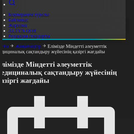
Корпорация туралы
Байланыс
Жарнама
ALTYN QOR
Редакция стандарты
асты
Жаңалықтар
Елімізде Міндетті әлеуметтік
едициналық сақтандыру жүйесінің қазіргі жағдайы
лімізде Міндетті әлеуметтік
медициналық сақтандыру жүйесінің
азіргі жағдайы