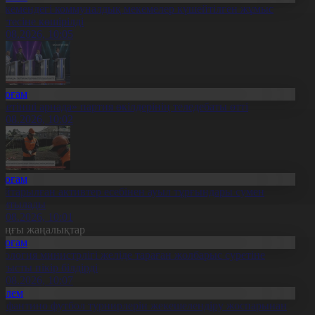
скемендегі коммуналдық мекемелер күшейтілген жұмыс
естесіне көшірілді
6.08.2026, 10:05
Қоғам
Жетінші арнада» партия өкілдерінің теледебаты өтті
6.08.2026, 10:02
Қоғам
айтарылған активтер есебінен ауыл тұрғындары сумен
амтылады
6.08.2026, 10:01
оңғы жаңалықтар
Қоғам
кология министрлігі желіде тараған жолбарыс суретіне
атысты пікір білдірді
6.08.2026, 10:07
Әлем
нфантино футбол турнирлерін жекешелендіру жоспарынан