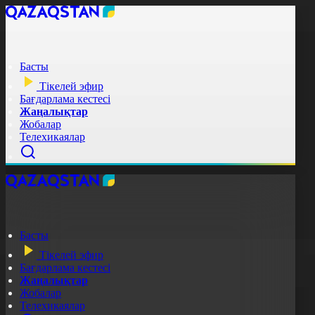
Басты
Тікелей эфир
Бағдарлама кестесі
Жаңалықтар
Жобалар
Телехикаялар
Басты
Тікелей эфир
Бағдарлама кестесі
Жаңалықтар
Жобалар
Телехикаялар