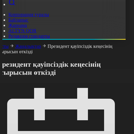
Корпорация туралы
Байланыс
Жарнама
ALTYN QOR
Редакция стандарты
асты
Жаңалықтар
Президент қауіпсіздік кеңесінің
тырысын өткізді
резидент қауіпсіздік кеңесінің
отырысын өткізді