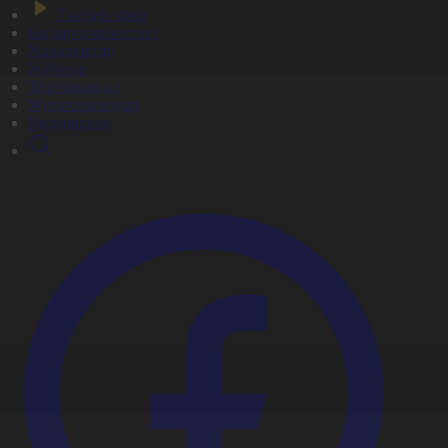
Тікелей эфир
Бағдарлама кестесі
Жаңалықтар
Жобалар
Телехикаялар
Мультсериалдар
Видеоархив