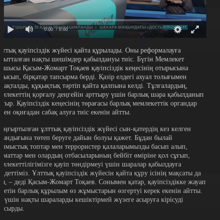
0:00
/ 0:00
лттық қауіпсіздік жүйесі қайта құрылады. Оны реформалауға
ағытталған нақты шешімдер қабылдануы тиіс. Бүгін Мемлекет
асшысы Қасым-Жомарт Тоқаев қауіпсіздік кеңесінің отырысына
атысып, бірқатар тапсырма берді. Қазір елдегі ахуал толығымен
ұрақталды, құқықтық тәртіп қайта қалпына келді. Тұлғалардың,
емлекеттің қорғалу деңгейін арттыру үшін барлық шара қабылданып
атыр. Қауіпсіздік кеңесінің төрағасы барлық мемлекеттік органдар
ткен оқиғадан сабақ алуға тиіс екенін айтты.
аңғыртылған ұлттық қауіпсіздік жүйесі сын-қатердің кез келген
иындығына төтеп беруге дайын болуы қажет. Бұдан былай
ылмыстық топтар мен террористер қалаларымызды басып алып,
заматтар мен олардың отбасыларының бейбіт өміріне қол сұғып,
емлекеттілігімізге қауіп төндірмеуі үшін шаралар қабылдауға
індеттіміз. Ұлттық қауіпсіздік жүйесін қайта құру ісінің мақсаты да
сы, – деді Қасым-Жомарт Тоқаев. Сонымен қатар, қауіпсіздікке жауап
еретін барлық құрылым өз жұмыстарын өзгертуі керек екенін айтты.
л үшін нақты шараларды кешіктірмей жүзеге асыруға кірісуді
апсырды.