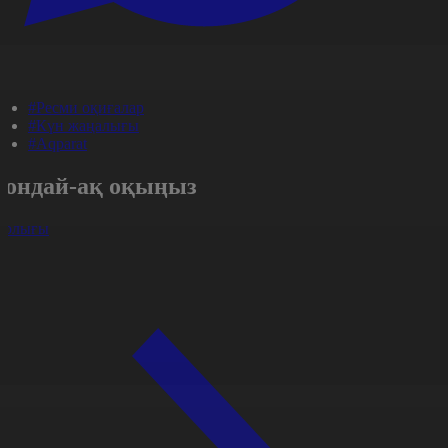
#Ресми оқиғалар
#Күн жаңалығы
#Aqparat
Сондай-ақ оқыңыз
арлығы