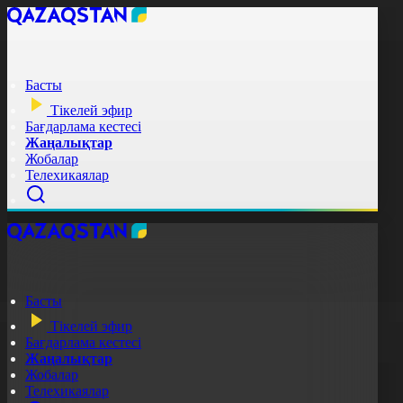
Басты
Тікелей эфир
Бағдарлама кестесі
Жаңалықтар
Жобалар
Телехикаялар
Басты
Тікелей эфир
Бағдарлама кестесі
Жаңалықтар
Жобалар
Телехикаялар