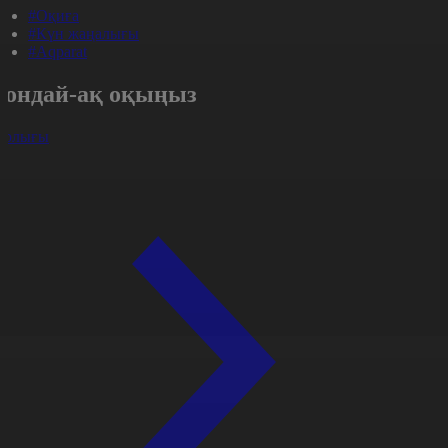
#Оқиға
#Күн жаңалығы
#Aqparat
Сондай-ақ оқыңыз
арлығы