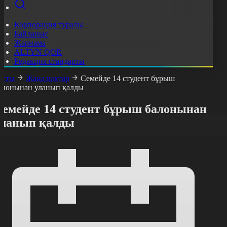
Корпорация туралы
Байланыс
Жарнама
ALTYN QOR
Редакция стандарты
асты
Жаңалықтар
Семейде 14 студент бұрыш
алонынан уланып қалды
Семейде 14 студент бұрыш балонынан
уланып қалды