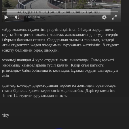
0:00
/ 0:00
емейде колледж студентінің тәртіпсіздігінен 14 адам зардап шекті.
аладағы Электротехникалық колледж жатақханасында студенттердің
ірі бұрыш балонын сепкен. Салдарынан тынысы тарылып, көздері
шыған студенттер жедел жәрдеммен ауруханаға жеткізіліп, 8 студент
ансақтау бөлімінен бірақ шыққан.
эрозольді шашқан 4 курс студенті екені анықталды. Оның әрекеті
ейнебақылау камераларына түсіп қалған. Қазір оған қатысты
тәртіпсіздік»
бабы бойынша іс қозғалды. Бұзақы оқудан шығарылуы
үмкін.
ондай-ақ, колледж директорының тәрбие ісі жөніндегі орынбасары
ен тағы бірнеше қызметкерге сөгіс жарияланбақ. Дәрігер көмегіне
үгінген 14 студент ауруханадан шықты.
өлісу