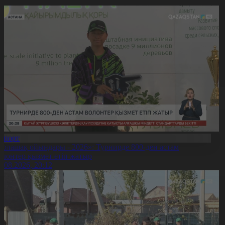
Спорт
Болашақ ойындары - 2026»: Турнирде 800-ден астам
олонтер қызмет етіп жатыр
5.08.2026, 20:12