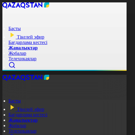
Басты
Тікелей эфир
Бағдарлама кестесі
Жаңалықтар
Жобалар
Телехикаялар
Басты
Тікелей эфир
Бағдарлама кестесі
Жаңалықтар
Жобалар
Телехикаялар