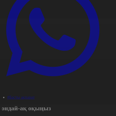
#Басты ақпарат
Сондай-ақ оқыңыз