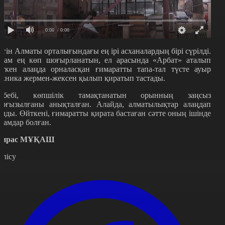
0:00
/ 0:00
үгін Алматы орталығындағы ең ірі асханалардың бірі сүрілді.
дам ең көп шоғырланатын, ел арасында «Арбат» аталып
еткен алаңда орналасқан ғимаратты тапа-тал түсте ауыр
ехника жермен-жексен қылып қиратып тастады.
ебебі, көпшілік тамақтанатын орынның заңсыз
ұрғызылғаны анықталған. Алайда, алматылықтар алаңдап
алды. Өйткені, ғимаратты қирата бастаған сәтте оның ішінде
дамдар болған.
ирас МҰҚАШ
өлісу