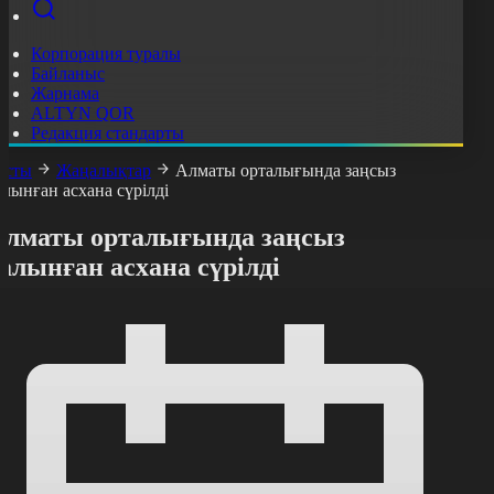
Корпорация туралы
Байланыс
Жарнама
ALTYN QOR
Редакция стандарты
асты
Жаңалықтар
Алматы орталығында заңсыз
алынған асхана сүрілді
Алматы орталығында заңсыз
алынған асхана сүрілді