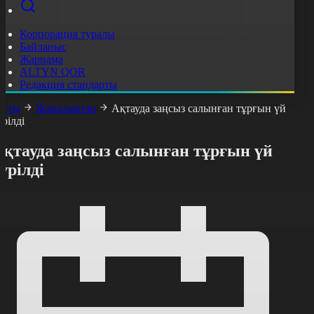
Корпорация туралы
Байланыс
Жарнама
ALTYN QOR
Редакция стандарты
асты
Жаңалықтар
Ақтауда заңсыз салынған тұрғын үй
үрілді
Ақтауда заңсыз салынған тұрғын үй
үрілді