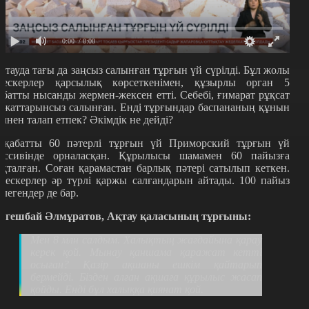
0:00
/ 0:00
қтауда тағы да заңсыз салынған тұрғын үй сүрілді. Бұл жолы
лескерлер қарсылық көрсеткенімен, құзырлы орган 5
абатты нысанды жермен-жексен етті. Себебі, ғимарат рұқсат
ұжаттарынсыз салынған. Енді тұрғындар баспананың құнын
імнен талап етпек? Әкімдік не дейді?
 қабатты 60 пәтерлі тұрғын үй Приморский тұрғын үй
ассивінде орналасқан. Құрылысы шамамен 60 пайызға
яқталған. Соған қарамастан барлық пәтері сатылып кеткен.
лескерлер әр түрлі қаржы салғандарын айтады. 100 пайыз
өлегендер де бар.
ргешбай Әлмұратов, Ақтау қаласының тұрғыны:
Мен 8 млн салдым. Халықтың жағдайына қарау
керек қой. Мынау қаншама қаражат кетті
осыған? Қазір ақшаны ешкім қайтарып
бермейді. Бізден алған ақшаға құрылыс жасап
қойды. Енді бұл халыққа қиянат қой.