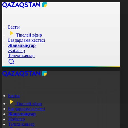
Басты
Тікелей эфир
Бағдарлама кестесі
Жаңалықтар
Жобалар
Телехикаялар
Басты
Тікелей эфир
Бағдарлама кестесі
Жаңалықтар
Жобалар
Телехикаялар