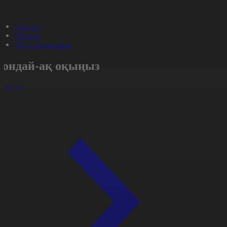
#Оқиға
#Қоғам
#Күн жаңалығы
Сондай-ақ оқыңыз
арлығы