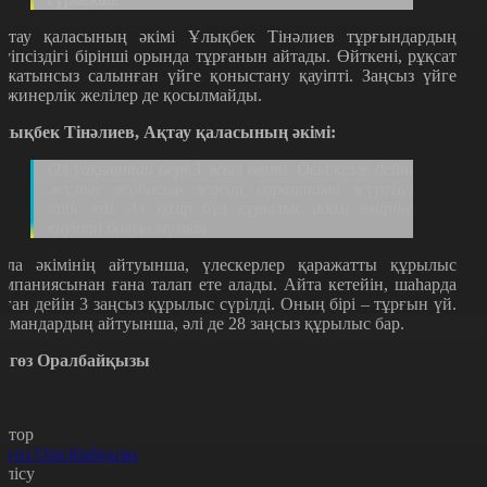
қтау қаласының әкімі Ұлықбек Тінәлиев тұрғындардың
ауіпсіздігі бірінші орында тұрғанын айтады. Өйткені, рұқсат
ұжатынсыз салынған үйге қоныстану қауіпті. Заңсыз үйге
нжинерлік желілер де қосылмайды.
лықбек Тінәлиев, Ақтау қаласының әкімі:
Ол уақыттан бері 3 жыл өтті. Осы кезге дейін
жұмыс жобасын жасап, сараптама жүргізуі
тиіс еді. Ал қазір бұл құрылыс адам өміріне
қауіпті болуы мүмкін.
ала әкімінің айтуынша, үлескерлер қаражатты құрылыс
омпаниясынан ғана талап ете алады. Айта кетейін, шаһарда
ұған дейін 3 заңсыз құрылыс сүрілді. Оның бірі – тұрғын үй.
амандардың айтуынша, әлі де 28 заңсыз құрылыс бар.
ягөз Оралбайқызы
втор
ягөз Оралбайқызы
өлісу