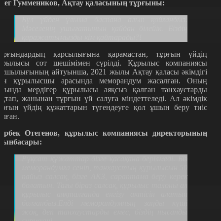
лег Гуммеников, Ақтау қаласының тұрғыны:
Бұл үйден ұлыма баспана алып қойғанбыз.
Мәселенің ушығатынын қайдан білейік. Біздің
қаражатымызды кім қайтарады?!
ұрғындардың қарсылығына қарамастан, тұрғын үйдің
ұрылысы сот шешімімен сүрілді. Құрылыс компаниясы
асшылығының айтуынша, 2021 жылы Ақтау қаласы әкімдігі
ен құрылысшы арасында меморандум жасалған. Оның
ясында мердігер құрылысы аяқсыз қалған танхаустарды
яқтап, жанынан тұрғын үй салуға міндеттеледі. Ал әкімдік
ұрғын үйдің құжаттарын түгендеуге қол ұшын беру тиіс
олған.
ұрбек Өтегенов, құрылыс компаниясы директорының
рынбасары:
Рұқсат құжаттар бізге қасақана берілмеді. Біз
меморандумға сеніп, танхаустың құрылысын 50
пайыз салсақ, бізге АКЗ, сараптама беру керек
болатын. Тағы біраз салсақ, құрылыс талоны ал
құрылыс аяқталғанда енгізу актісін алатын
болғанбыз.Енді меморандумның заңды күші
жоқ, деп танхаустарды емес, біздің нысанды
сүрмекші.