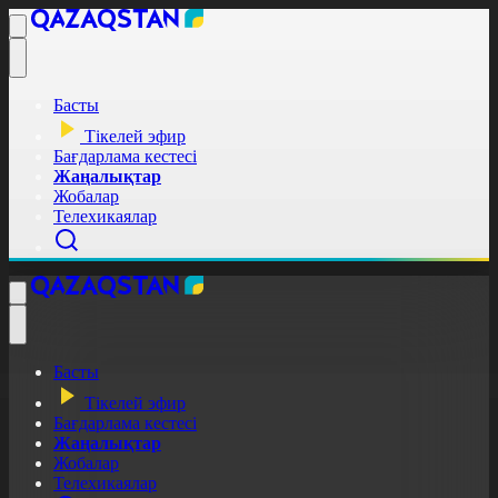
Басты
Тікелей эфир
Бағдарлама кестесі
Жаңалықтар
Жобалар
Телехикаялар
Басты
Тікелей эфир
Бағдарлама кестесі
Жаңалықтар
Жобалар
Телехикаялар