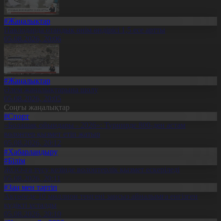
#Жаңалықтар
Павлодарда отандық өнім өндірісі 1,5 есе артты
05.08.2026, 20:06
#Жаңалықтар
Әлем жаңалықтарына шолу
05.08.2026, 20:05
Соңғы жаңалықтар
#Спорт
«Болашақ ойындары - 2026»: Турнирде 800-ден астам
волонтер қызмет етіп жатыр
05.08.2026, 20:12
#Хабарландыру
#Білім
ЖОО-ға түсу кезінде волонтерлік қызмет ескеріледі
05.08.2026, 20:11
#Заң мен тәртіп
Ақтөбеде 10 миллион теңгені заңсыз айналымға енгізген
күдікті ұсталды
05.08.2026, 20:10