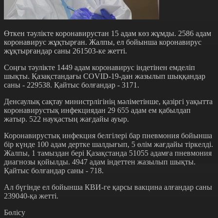
Өткен тәулікте коронавирустан 15 адам көз жұмды. 2586 адам
коронавирус жұқтырған. Жалпы, ел бойынша коронавирус
жұқтырғандар саны 261503-ке жеттi.
Соңғы тәулікте 1449 адам коронавирус індетінен емделіп
шықты. Қазақстандағы COVID-19-дан жазылып шыққандар
саны - 229538. Қайтыс болғандар - 3171.
Денсаулық сақтау министрлігінің мәліметінше, қазіргі уақытта
коронавирустық инфекциядан 29 655 адам ем қабылдап
жатыр. 522 науқастың жағдайы ауыр.
Коронавирустық инфекция белгілері бар пневмония бойынша
бір күнде 100 адам дертке шалдығып, 5 өлім жағдайы тіркелді.
Жалпы, 1 тамыздан бері Қазақстанда 51055 адамға пневмония
диагнозы қойылды. 4947 адам індеттен жазылып шықты.
Қайтыс болғандар саны - 718.
Ал бүгінде ел бойынша КВИ-ге қарсы вакцина алғандар саны
239040-қа жетті.
Бөлісу