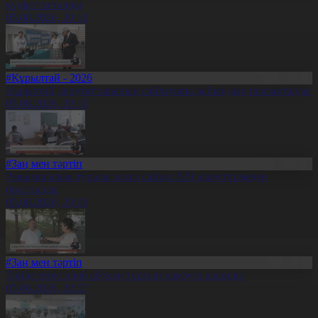
күдікті ұсталды
05.08.2026, 20:10
#Құрылтай - 2026
Құрылтай депутаттарының сайлауына дайындық пысықталды
05.08.2026, 20:10
#Заң мен тәртіп
Рақымшылық туралы заңға сәйкес 620 адам түрмеден
босатылды
05.08.2026, 20:09
#Заң мен тәртіп
Тойда теріс пікір айтқан тұрғын қамауға алынды
05.08.2026, 20:07