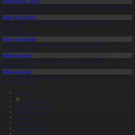
#Құрылтай - 2026
Құрылтай депутаттарының сайлауына дайындық пысықталды
05.08.2026, 20:10
#Заң мен тәртіп
Рақымшылық туралы заңға сәйкес 620 адам түрмеден
босатылды
05.08.2026, 20:09
#Заң мен тәртіп
Тойда теріс пікір айтқан тұрғын қамауға алынды
05.08.2026, 20:07
#Жаңалықтар
Павлодарда отандық өнім өндірісі 1,5 есе артты
05.08.2026, 20:06
#Жаңалықтар
Әлем жаңалықтарына шолу
05.08.2026, 20:05
Басты
Тікелей эфир
Бағдарлама кестесі
Жаңалықтар
Жобалар
Телехикаялар
Мультсериалдар
Видеоархив