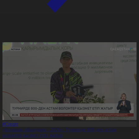
#Спорт
«Болашақ ойындары - 2026»: Турнирде 800-ден астам
волонтер қызмет етіп жатыр