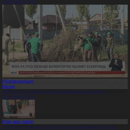
05.08.2026, 20:12
#Хабарландыру
#Білім
ЖОО-ға түсу кезінде волонтерлік қызмет ескеріледі
05.08.2026, 20:11
#Заң мен тәртіп
Ақтөбеде 10 миллион теңгені заңсыз айналымға енгізген