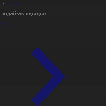
#Апта
Сондай-ақ оқыңыз
арлығы