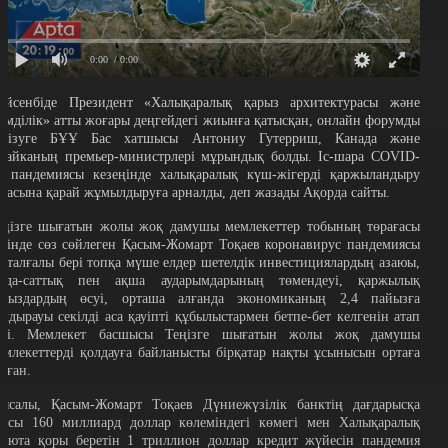
0:00
/ 0:00
үйсенбіде Президент «Халықаралық қарыз архитектурасы және
тімділік» атты жоғары деңгейдегі жиынға қатысқан, онлайн форумды
ткізуге БҰҰ Бас хатшысы Антониу Гутерриш, Канада және
майканың премьер-министрлері мұрындық болды. Іс-шара COVID-
9 пандемиясы кезеңінде халықаралық күш-жігерді қаржыландыру
аласына қарай жұмылдыруға арналды, деп жазады Ақорда сайты.
еңізге шығатын жолы жоқ дамушы мемлекеттер тобының төрағасы
етінде сөз сөйлеген Қасым-Жомарт Тоқаев коронавирус пандемиясы
асталғалы бері топқа мүше елдер шетелдік инвестициялардың азаюы,
ауда-саттық пен ақша аударымдарының төмендеуі, қаржылық
арыздардың өсуі, орташа алғанда экономиканың 2,4 пайызға
ұлдырауы секілді аса қауіпті құбылыстармен бетпе-бет келгенін атап
тті. Мемлекет басшысы Теңізге шығатын жолы жоқ дамушы
емлекеттерді қолдауға байланысты бірқатар нақты ұсынысын ортаға
алған.
ысалы, Қасым-Жомарт Тоқаев Дүниежүзілік банктің дағдарысқа
арсы 160 миллиард доллар көлеміндегі көмегі мен Халықаралық
алюта қоры беретін 1 триллион доллар кредит жүйесін пандемия