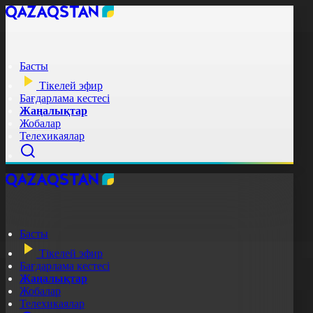
Басты
Тікелей эфир
Бағдарлама кестесі
Жаңалықтар
Жобалар
Телехикаялар
Басты
Тікелей эфир
Бағдарлама кестесі
Жаңалықтар
Жобалар
Телехикаялар