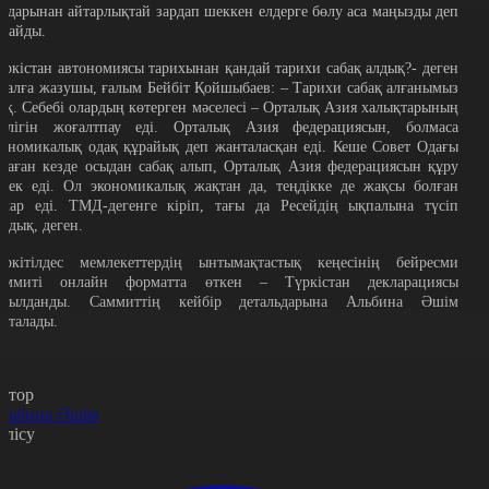
алдарынан айтарлықтай зардап шеккен елдерге бөлу аса маңызды деп
анайды.
үркістан автономиясы тарихынан қандай тарихи сабақ алдық?- деген
ауалға жазушы, ғалым Бейбіт Қойшыбаев: – Тарихи сабақ алғанымыз
оқ. Себебі олардың көтерген мәселесі – Орталық Азия халықтарының
ірлігін жоғалтпау еді. Орталық Азия федерациясын, болмаса
кономикалық одақ құрайық деп жанталасқан еді. Кеше Совет Одағы
араған кезде осыдан сабақ алып, Орталық Азия федерациясын құру
ерек еді. Ол экономикалық жақтан да, теңдікке де жақсы болған
олар еді. ТМД-дегенге кіріп, тағы да Ресейдің ықпалына түсіп
алдық, деген.
үркітілдес мемлекеттердің ынтымақтастық кеңесінің бейресми
аммиті онлайн форматта өткен – Түркістан декларациясы
абылданды. Саммиттің кейбір детальдарына Альбина Әшім
оқталады.
втор
льбина Әшім
өлісу