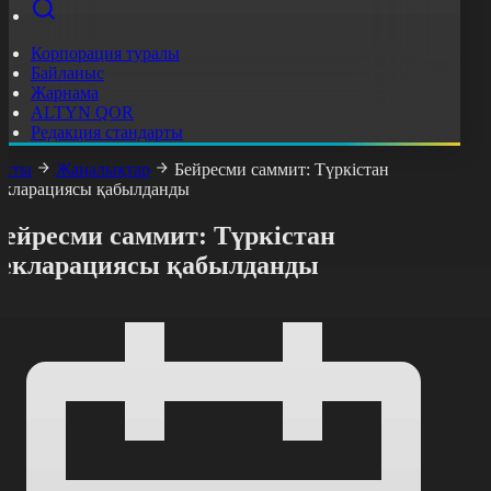
Корпорация туралы
Байланыс
Жарнама
ALTYN QOR
Редакция стандарты
асты
Жаңалықтар
Бейресми саммит: Түркістан
екларациясы қабылданды
Бейресми саммит: Түркістан
декларациясы қабылданды