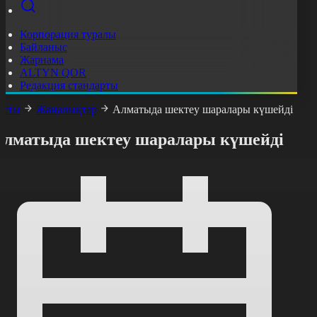
Корпорация туралы
Байланыс
Жарнама
ALTYN QOR
Редакция стандарты
асты
Жаңалықтар
Алматыда шектеу шаралары күшейді
Алматыда шектеу шаралары күшейді