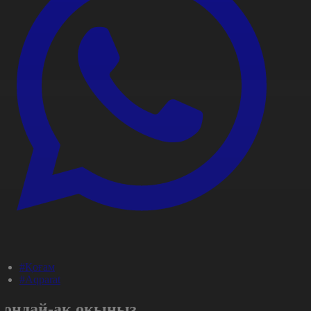
#Қоғам
#Aqparat
Сондай-ақ оқыңыз