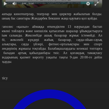
0:00
/ 0:00
лматыда кинотеатрлар, театрлар мен цирктер жабылатын болды.
аланың бас санитары Жандарбек Бекшин жаңа қаулыға қол қойды.
егаполис «қызыл» аймаққа өткендіктен 13 наурыздан бастап
ерекені тойлауға және көпшілік қатысатын шаралар ұйымдастыруға
ыйым салынды. Жексенбіде ашық базарлар жұмыс істемейді. Ал
енбі, жексенбі күндері жабық базарлар, сауда-ойын-сауық
рталықтары, сауда үйлері, фитнес-орталықтары мен спорт
ешендерінің жұмысы тоқтайды. Балабақшалардағы кезекші топтарға
5 баладан артық қабылданбауы тиіс. Ал қоғамдық тамақтану
рындарының қызмет көрсету уақыты таңғы 9-дан 20:00-ге дейін
ысқарды.
өлісу