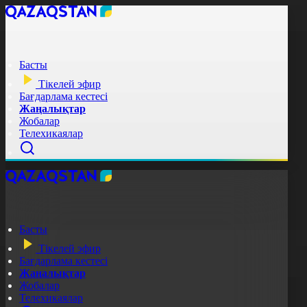
Басты
Тікелей эфир
Бағдарлама кестесі
Жаңалықтар
Жобалар
Телехикаялар
Басты
Тікелей эфир
Бағдарлама кестесі
Жаңалықтар
Жобалар
Телехикаялар