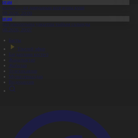
Қоғам
ұрылыс — ел дамуының қозғаушы күші
8.08.2026, 20:09
Қоғам
идай импортына уақытша тыйым салынды
8.08.2026, 20:07
Басты
Тікелей эфир
Бағдарлама кестесі
Жаңалықтар
Жобалар
Телехикаялар
Мультсериалдар
Видеоархив