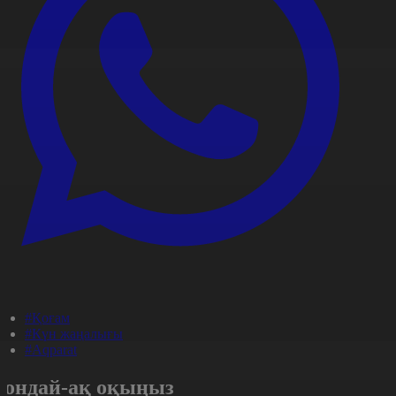
#Қоғам
#Күн жаңалығы
#Aqparat
Сондай-ақ оқыңыз