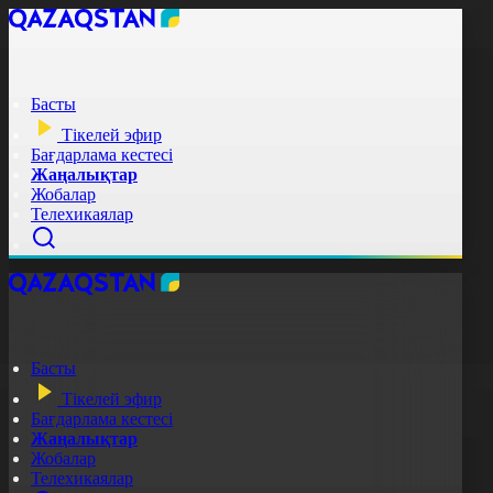
Басты
Тікелей эфир
Бағдарлама кестесі
Жаңалықтар
Жобалар
Телехикаялар
Басты
Тікелей эфир
Бағдарлама кестесі
Жаңалықтар
Жобалар
Телехикаялар