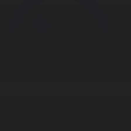
Корпорация туралы
Байланыс
Дистрибуция