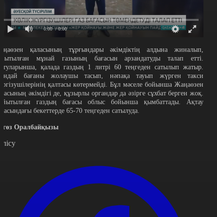
0:00
/ 0:00
аңаөзен қаласының тұрғындары әкімдіктің алдына жиналып,
ұйытылған мұнай газының бағасын арзандатуды талап етті.
йтуларынша, қалада газдың 1 литрі 60 теңгеден сатылып жатыр.
ұндай бағаны жолаушы тасып, нәпақа тауып жүрген такси
үргізушілерінің қалтасы көтермейді. Бұл мәселе бойынша Жаңаөзен
аласының әкімдігі де, құзырлы органдар да әзірге сұхбат берген жоқ.
ұйытылған газдың бағасы облыс бойынша қымбаттады. Ақтау
аласындағы бекеттерде 65-70 теңгеден сатылуда.
ягөз Оралбайқызы
өлісу