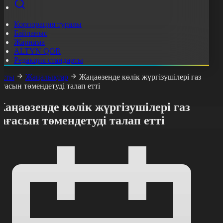
Корпорация туралы
Байланыс
Жарнама
ALTYN QOR
Редакция стандарты
асты
Жаңалықтар
Жаңаөзенде көлік жүргізушілері газ
ағасын төмендетуді талап етті
аңаөзенде көлік жүргізушілері газ
ағасын төмендетуді талап етті