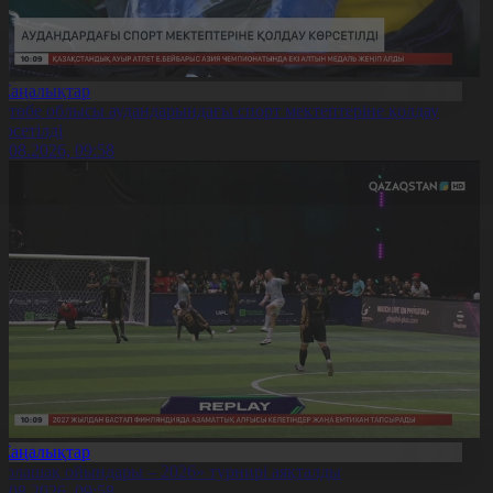
Жаңалықтар
қтөбе облысы аудандарындағы спорт мектептеріне қолдау
өрсетілді
0.08.2026, 09:58
Жаңалықтар
Болашақ ойындары – 2026» турнирі аяқталды
0.08.2026, 09:58