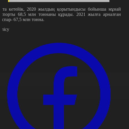
йта кетейік, 2020 жылдың қорытындысы бойынша мұнай
кспорты 68,5 млн тоннаны құрады. 2021 жылға арналған
оспар- 67,5 млн тонна.
өлісу