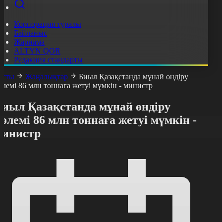
Корпорация туралы
Байланыс
Жарнама
ALTYN QOR
Редакция стандарты
асты
Жаңалықтар
Биыл Қазақстанда мұнай өндіру
өлемі 86 млн тоннаға жетуі мүмкін - министр
Биыл Қазақстанда мұнай өндіру
өлемі 86 млн тоннаға жетуі мүмкін -
министр