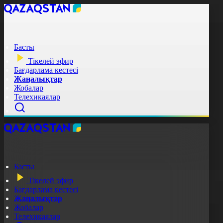
Басты
Тікелей эфир
Бағдарлама кестесі
Жаңалықтар
Жобалар
Телехикаялар
Басты
Тікелей эфир
Бағдарлама кестесі
Жаңалықтар
Жобалар
Телехикаялар