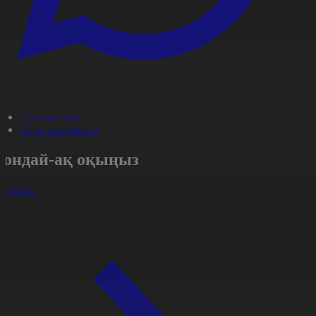
#Экономика
#Күн жаңалығы
Сондай-ақ оқыңыз
арлығы