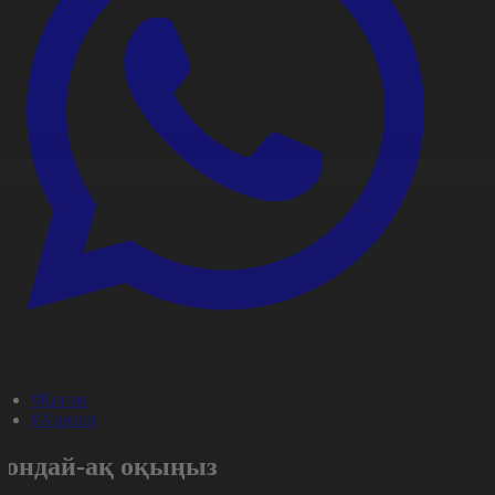
#Қоғам
#Aqparat
Сондай-ақ оқыңыз