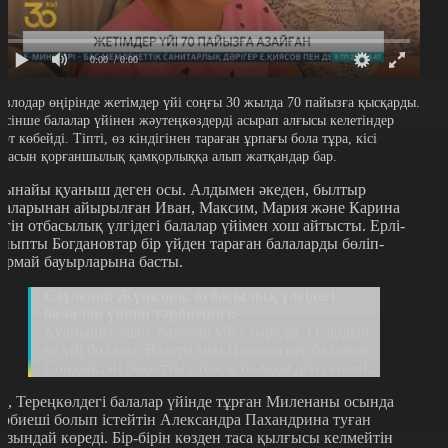
0:00
/ 0:00
авлодар өңірінде жетімдер үйі соңғы 30 жылда 70 пайызға қысқарды.
исінше балалар үйінен жәутеңкөздерді асырап алғысы келетіндер
рт көбейді. Тіпті, өз кіндігінен тараған ұрпағы бола тұра, кісі
аласын қорғаншылық қамқорлыққа алып жатқандар бар.
ынайы қуаныш деген осы. Алдымен әкеден, былтыр
наларынан айырылған Иван, Максим, Мария және Карина
үгін отбасылық үлгідегі балалар үйімен хош айтысты. Ерлі-
айыпты Богдановтар бір үйден тараған балаларды бөліп-
армай бауырларына басты.
Сәуленай Жүнісова, отбасылық үлгідегі
балалар үйінің тәрбиешісі:
Қуаныштымын, балалар үйге барады. Олардың
өз үйі болады. Валера мен Наталья өте балажан.
Сондықтан бақытты отбасы болады деп сенеміз.
л, Тереңкөлдегі балалар үйінде тұрған Миленаны осында
әрбиеші болып істейтін Александра Пахандрина туған
ызындай көреді. Бір-бірін көзден таса қылғысы келмейтін