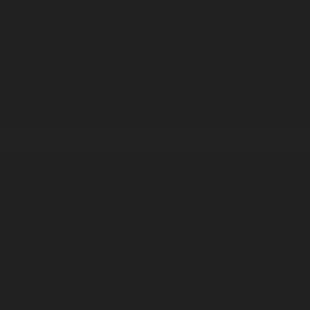
Корпорация туралы
Байланыс
Дистрибуция
Жарнама
Редакция стандарты