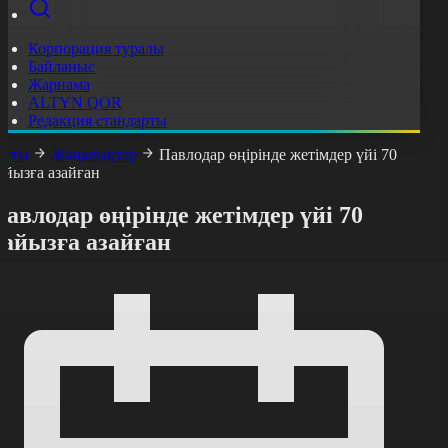
Корпорация туралы
Байланыс
Жарнама
ALTYN QOR
Редакция стандарты
асты
Жаңалықтар
Павлодар өңірінде жетімдер үйі 70
айызға азайған
авлодар өңірінде жетімдер үйі 70
пайызға азайған