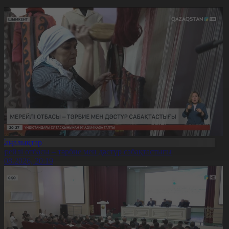
Жаңалықтар
ерейлі отбасы – тәрбие мен дәстүр сабақтастығы
7.08.2026, 20:19