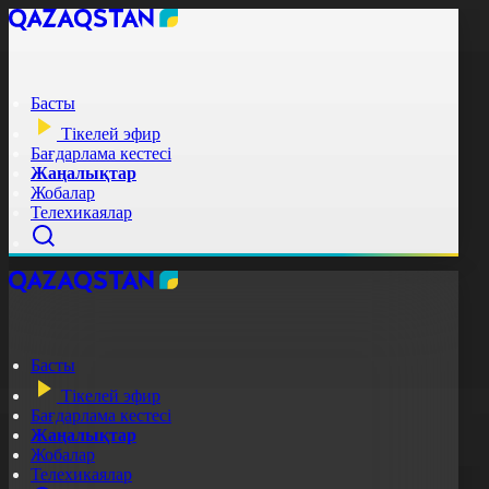
Басты
Тікелей эфир
Бағдарлама кестесі
Жаңалықтар
Жобалар
Телехикаялар
Басты
Тікелей эфир
Бағдарлама кестесі
Жаңалықтар
Жобалар
Телехикаялар