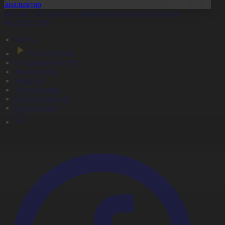
Жаңалықтар
ұрылтай: Үгіт-насихат жұмыстары жалғасып жатыр
7.08.2026, 20:01
Басты
Тікелей эфир
Бағдарлама кестесі
Жаңалықтар
Жобалар
Телехикаялар
Мультсериалдар
Видеоархив