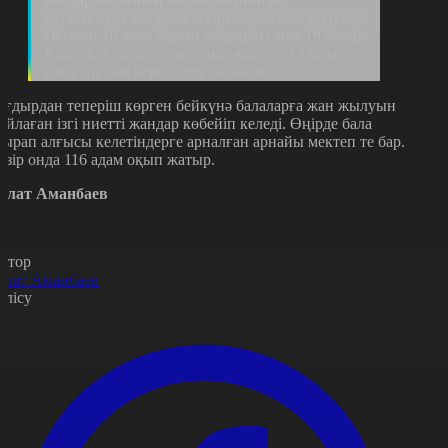
Бүгінгі күні жетім балаларға арналған 8 үй бар.
Осыдан 10 жыл бұрын олардың саны 19 болды.
Қазір 326 бала тәрбиеленіп жатыр. Алдағы
уақытта азая береді деп ойлаймыз.
ағдырдан теперіш көрген бейкүнә балаларға жан жылуын
ыйлаған ізгі ниетті жандар көбейіп келеді. Өңірде бала
сырап алғысы келетіндерге арналған арнайы мектеп те бар.
азір онда 116 адам оқып жатыр.
олат Аманбаев
втор
олат Аманбаев
өлісу