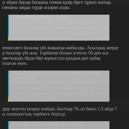
кеу әбден бауыр басқаны сонша қазір бірге тұрып жатыр.
иленаны заңды түрде асырап алды.
Милена Козлитина, оқушы:
Алдымен мен сабағымды оқимын. Сосын
еріктілер ұйымына барып қоғамдық жұмыстарға
қатынасамын. Ал, бос уақытымды тек қана ата-
анама көмектесуге арнаймын.
еренкөлдегі балалар үйі жақында жабылды. Ауылдық жерде
нді балалар үйі жоқ. Тәрбиеші болып істеген 50-ден аса
ызметкердің бірде-бірі жұмыссыз қалдық-деп қабақ
ытпаған екен.
Үміт Қабышева, балалар үйінің бұрынғы
директоры:
Үйіміз босап қалды. Балалардың бәрі кетті.
Соңғы 24 баланың 11-і студент болды. Бұл негізі
жақсы. Біздерге жұмыс табылар. Балалар жетім
болмасын-деп тілейміз.
ңірде жәутең көздер азайды. Былтыр 70, ал биыл 1,5 айда 7
ала патронаттық тәрбиеге берілді.
Гүлмира Байғазинова, білім беру
басқармасының бөлім басшысы: