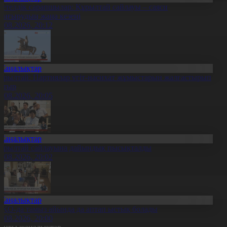
етелдік сарапшылар: Құрылтай сайлауы – саяси
аңғырудың жаңа кезеңі
6.08.2026, 20:12
Жаңалықтар
ұрылтай: Партиялар үгіт-насихат жұмыстарын жалғастырып
атыр
6.08.2026, 20:05
Жаңалықтар
ұрылтай сайлауына дайындық пысықталды
6.08.2026, 20:02
Жаңалықтар
ҚО-да тамыз айында да аптап ыстық болады
6.08.2026, 20:00