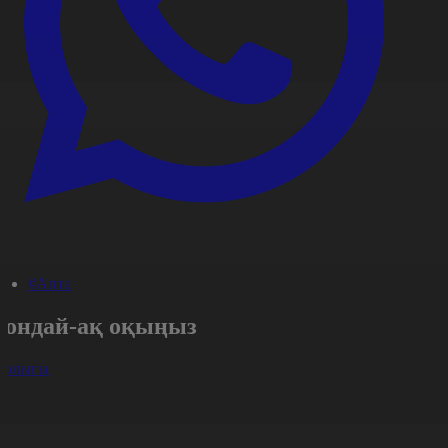
#Апта
Сондай-ақ оқыңыз
арлығы