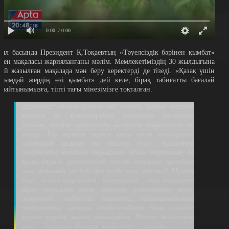
0:00
/ 0:00
ыл басында Президент Қ.Тоқаевтың «Тәуелсіздік бәрінен қымбат»
еген мақаласы жарияланғаны мәлім. Мемлекетіміздің 30 жылдығына
рай жазылған мақалада мән беру керектерді де тізеді. «Қазақ үшін
оқымдай жердің өзі қымбат» дей келе, бірақ табиғатты бағалай
лмайтынымызға, тіпті тағы мінезімізге тоқталған.
Цитата: «Көкжайлауға от жағып, қоқыс шашып
кеткен де, Көбейтұздың батпағын шелектеп
тасып, көлдің ортасында көлікпен ойқастаған да
солар. Бір тұтам мүйізі үшін көзін мөлдіретіп
киіктерді қырған да өзгелер емес. Қасиетті
жеріміздің киесінен қорықпай, жат жұрттың да
қолы бармас әрекеттерді жасап отырып, қалайша
осы мекеннің иесіміз деп кеуде соға аламыз? Мұның
бәрі тәлім-тәрбиеден басталады. Ата-анасымен
бірге ауласына ағаш екпеген, үлкендердің жан-
жануарға мейірімін көрмеген, кішкентайынан
табиғатты аялауға дағдыланбаған бала өскенде
туған жеріне жаны ашымайды. Мәселе экологияда
емес – отаншылдықта, заңда емес – санада».