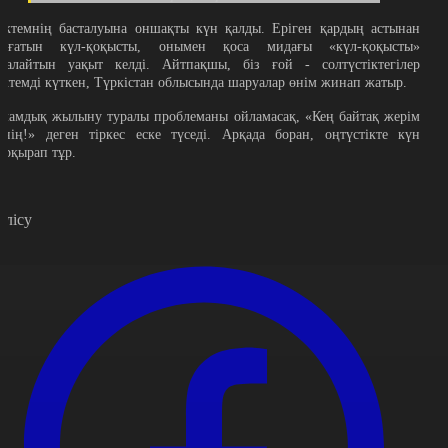
өктемнің басталуына оншақты күн қалды. Еріген қардың астынан
ығатын күл-қоқысты, онымен қоса мидағы «күл-қоқысты»
азалайтын уақыт келді. Айтпақшы, біз ғой - солтүстіктегілер
өктемді күткен, Түркістан облысында шаруалар өнім жинап жатыр.
аламдық жылыну туралы проблеманы ойламасақ, «Кең байтақ жерім
енің!» деген тіркес еске түседі. Арқада боран, оңтүстікте күн
арқырап тұр.
өлісу