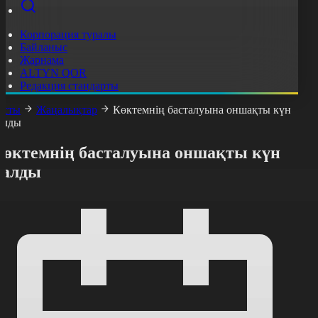
Корпорация туралы
Байланыс
Жарнама
ALTYN QOR
Редакция стандарты
асты
Жаңалықтар
Көктемнің басталуына оншақты күн
алды
Көктемнің басталуына оншақты күн
қалды