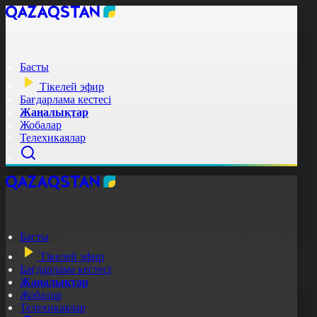
Басты
Тікелей эфир
Бағдарлама кестесі
Жаңалықтар
Жобалар
Телехикаялар
Басты
Тікелей эфир
Бағдарлама кестесі
Жаңалықтар
Жобалар
Телехикаялар