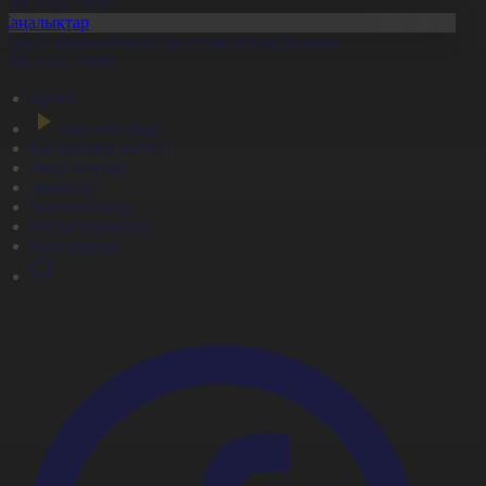
6.08.2026, 20:02
Жаңалықтар
ҚО-да тамыз айында да аптап ыстық болады
6.08.2026, 20:00
Басты
Тікелей эфир
Бағдарлама кестесі
Жаңалықтар
Жобалар
Телехикаялар
Мультсериалдар
Видеоархив