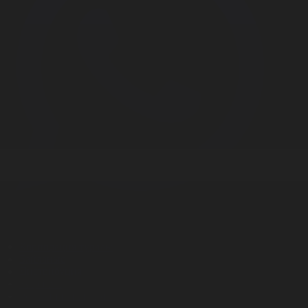
Корпорация туралы
Байланыс
Дистрибуция
Жарнама
Редакция стандарты