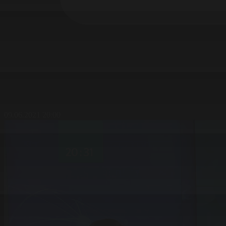
09.06.2021 20:00