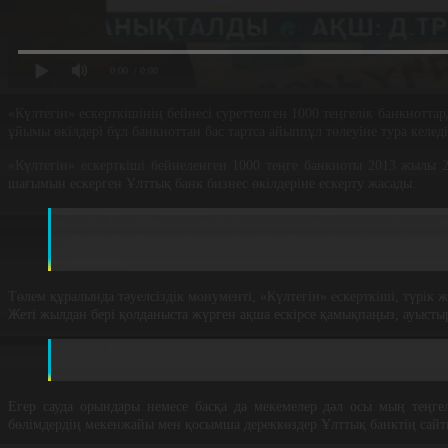
0:00
/ 0:00
«Күлтегін» ескерткішінің бейнесі суреттелген 1000 теңгелік банкнотта
ұйымы өкілдері бұл банкноттан бас тартса айыппұл төлеуіне тура келе
«Күлтегін» ескерткіші бейнеленген 1000 теңге банкноты 2013 жылы 
шағымын ескерген Ұлттық банк бизнес өкілдеріне ескерту жасады.
Сәкен Тажиев, ҚР ҰБ қолма қол ақша айналысы департам
-Егерде бұл банкноттан кәсіпкерлер бас тартса оларға құқы
салынады.
Төлем құралында тәуелсіздік монументі, «Күлтегін» ескерткіші, түрік
Жеті жылдан бері қолданыста жүрген ақша ескірсе қамықпаңыз, ауыстыр
Сәкен Тажиев, ҚР ҰБ қолма қол ақша айналысы департам
-Егер бұл «Күлтегін» ескерткіш банкоттарының тозығы жеткен
Егер сауда орындары немесе басқа да мекемелер дәл осы мың теңге
бөлімдердің мекенжайы мен қосымша дереккөздер Ұлттық банктің сайты