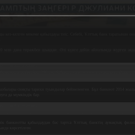
рды кез-келген мекеме қабылдауы тиіс. Себебі, Ұлттық банк тарапынан о
ді.
20 млн дана тиражбен шыққан. Әлі күнге дейін айналымда жүрген ақша
ентінің бас маманы:
қ бұзушылық кодексінің 206-шы бабына сәйкес ескерту шарасы қолданыл
 жазбалары сияқты тарихи туындылар бейнеленген. Бұл банкнот 2014 жылы
уға да мүмкіндік бар.
ентінің бас маманы:
 үлгілері болса оны кез келген екінші деңгейлі банктерге немесе ұлт
лік банкнотты қабылдаудан бас тартса Ұлттық банктің аумақтық фил
нда көрсетілген.