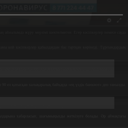
ның айналымда жүру мерзімі шектелмеген. Егер кәсіпкерлер немесе сауда
ны кей кәсіпкерлер қабылдаудан бас тартқан көрінеді. Тұрғындардың
ады. Бір жылдың ішінде осы жағдай қайталанса 5-25 АЕК айыппұл
 90 ел қатысқан халықаралық байқауда «ең үздік банкнот» деп танылды.
тық банктеріне барып ауыстыруға болады.
иалдарына хабарласып, шағымыңызды жеткізуге болады. Әр аймақтағы