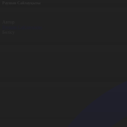
Раушан Сайлауқызы
Автор
Раушан Сайлауқызы
Бөлісу