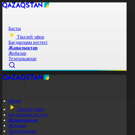
Басты
Тікелей эфир
Бағдарлама кестесі
Жаңалықтар
Жобалар
Телехикаялар
Басты
Тікелей эфир
Бағдарлама кестесі
Жаңалықтар
Жобалар
Телехикаялар