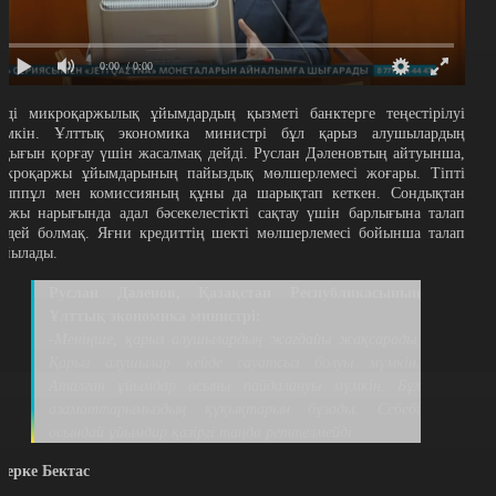
0:00
/ 0:00
нді микроқаржылық ұйымдардың қызметі банктерге теңестірілуі
үмкін. Ұлттық экономика министрі бұл қарыз алушылардың
ұқығын қорғау үшін жасалмақ дейді. Руслан Дәленовтың айтуынша,
икроқаржы ұйымдарының пайыздық мөлшерлемесі жоғары. Тіпті
йыппұл мен комиссияның құны да шарықтап кеткен. Сондықтан
аржы нарығында адал бәсекелестікті сақтау үшін барлығына талап
ірдей болмақ. Яғни кредиттің шекті мөлшерлемесі бойынша талап
ойылады.
Руслан Дәленов, Қазақстан Республикасының
Ұлттық экономика министрі:
-Меніңше, қарыз алушылардың жағдайы жақсарады.
Қарыз алушылар кейде сауатсыз болуы мүмкін.
Аталған ұйымдар осыны пайдалануы мүмкін. Бұл
азаматтарымыздың құқықтарын бұзады. Себебі
осындай ұйымдар қазіргі таңда реттелмейді.
қерке Бектас