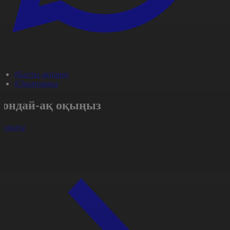
#Басты ақпарат
#Экономика
Сондай-ақ оқыңыз
арлығы