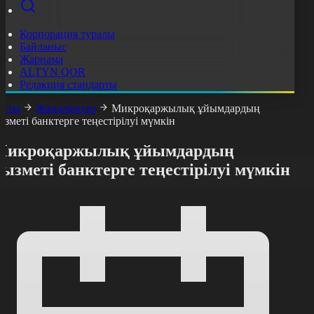
Корпорация туралы
Байланыс
Жарнама
ALTYN QOR
Редакция стандарты
асты
Жаңалықтар
Микроқаржылық ұйымдардың
ызметі банктерге теңестірілуі мүмкін
Микроқаржылық ұйымдардың
ызметі банктерге теңестірілуі мүмкін