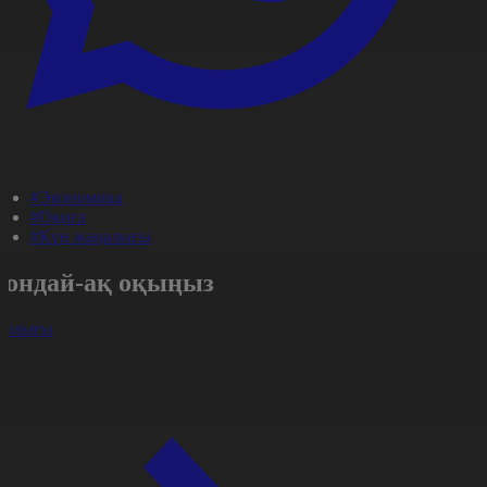
#Экономика
#Оқиға
#Күн жаңалығы
Сондай-ақ оқыңыз
арлығы