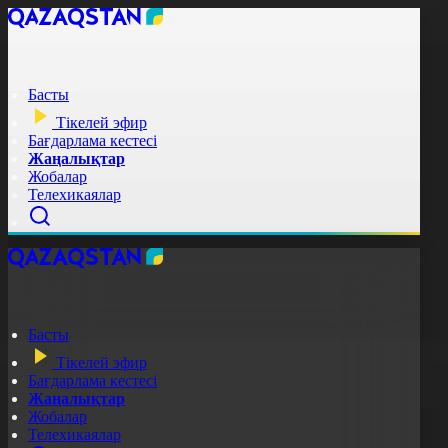
Басты
Тікелей эфир
Бағдарлама кестесі
Жаңалықтар
Жобалар
Телехикаялар
Басты
Тікелей эфир
Бағдарлама кестесі
Жаңалықтар
Жобалар
Телехикаялар