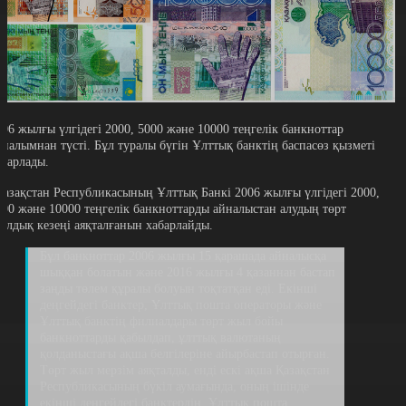
006 жылғы үлгідегі 2000, 5000 және 10000 теңгелік банкноттар
йналымнан түсті. Бұл туралы бүгін Ұлттық банктің баспасөз қызметі
абарлады.
Қазақстан Республикасының Ұлттық Банкі 2006 жылғы үлгідегі 2000,
000 және 10000 теңгелік банкноттарды айналыстан алудың төрт
ылдық кезеңі аяқталғанын хабарлайды.
Бұл банкноттар 2006 жылғы 15 қарашада айналысқа
шыққан болатын және 2016 жылғы 4 қазаннан бастап
заңды төлем құралы болуын тоқтатқан еді. Екінші
деңгейдегі банктер, Ұлттық пошта операторы және
Ұлттық банктің филиалдары төрт жыл бойы
банкноттарды қабылдап, ұлттық валютаның
қолданыстағы ақша белгілеріне айырбастап отырған.
Төрт жыл мерзім аяқталды, енді ескі ақша Қазақстан
Республикасының бүкіл аумағында, оның ішінде
екінші деңгейдегі банктердің, Ұлттық пошта