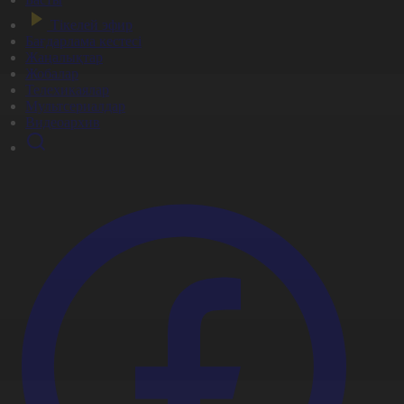
Тікелей эфир
Бағдарлама кестесі
Жаңалықтар
Жобалар
Телехикаялар
Мультсериалдар
Видеоархив