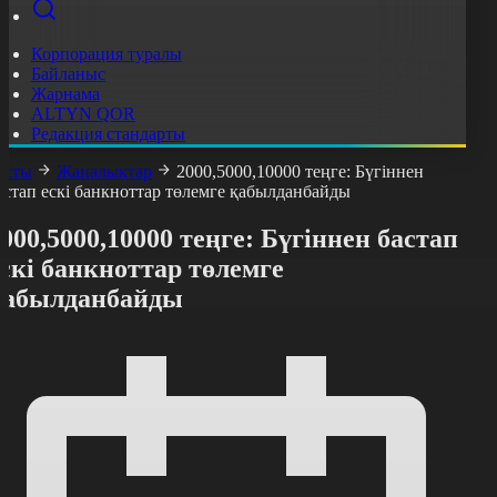
Корпорация туралы
Байланыс
Жарнама
ALTYN QOR
Редакция стандарты
асты
Жаңалықтар
2000,5000,10000 теңге: Бүгіннен
астап ескі банкноттар төлемге қабылданбайды
000,5000,10000 теңге: Бүгіннен бастап
скі банкноттар төлемге
қабылданбайды