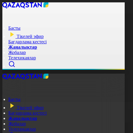
Басты
Тікелей эфир
Бағдарлама кестесі
Жаңалықтар
Жобалар
Телехикаялар
Басты
Тікелей эфир
Бағдарлама кестесі
Жаңалықтар
Жобалар
Телехикаялар