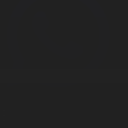
Корпорация туралы
Байланыс
Дистрибуция
Жарнама