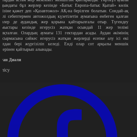
аңындағы бұл жерлер кезінде «Батыс Европа-батыс Қытай» көлік
әлізіне қажет деп «Қазавтожол» АҚ-на берілген болатын. Сондай-ақ
үрлі себептермен автожолдың күзетілетін аумағына енбеген қалған
ерлер де аудандық жер қорына қайтарылғалы отыр. Түгендеу
ұмыстары кезінде игерусіз жатқан осындай 11 жер телімі
нықталған. Олардың аумағы 131 гектардан асады. Аудан әкімінің
апсырмасына сәйкес игерусіз жатқан жерлерді есепке алу ісі екі
ылдан бері жүргізіліп келеді. Енді олар сот арқылы меншік
елерінен қайтырып алынады.
ауан Диәли
өлісу