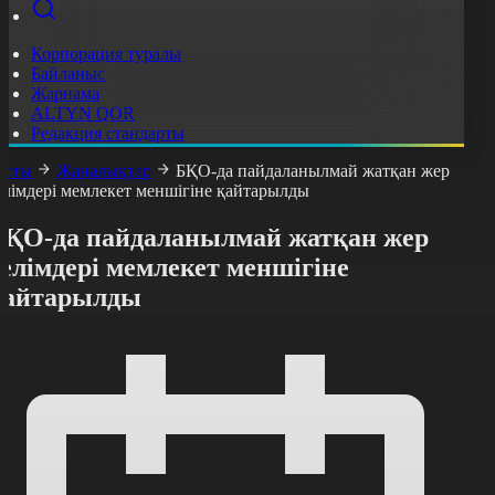
Корпорация туралы
Байланыс
Жарнама
ALTYN QOR
Редакция стандарты
асты
Жаңалықтар
БҚО-да пайдаланылмай жатқан жер
елімдері мемлекет меншігіне қайтарылды
БҚО-да пайдаланылмай жатқан жер
елімдері мемлекет меншігіне
қайтарылды