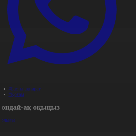
#Басты ақпарат
#Қоғам
Сондай-ақ оқыңыз
арлығы