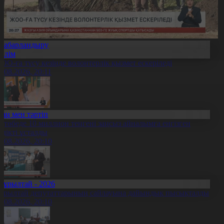
Хабарландыру
Білім
ОО-ға түсу кезінде волонтерлік қызмет ескеріледі
5.08.2026, 20:11
Заң мен тәртіп
қтөбеде 10 миллион теңгені заңсыз айналымға енгізген
үдікті ұсталды
5.08.2026, 20:10
Құрылтай - 2026
ұрылтай депутаттарының сайлауына дайындық пысықталды
5.08.2026, 20:10