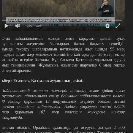
0:00
/ 0:00
ҚО-да пайдаланылмай жатқан және қараусыз қалған ауыл
аруашылығы жерлеріне былтырдан бастап бақылау күшейді.
уқымды тексеру шараларының нәтижесінде жыл ішінде 95 мың
ектардан астам жер мемлекет меншігіне қайтарылды. 28 мың гектар
лқап қайта игеріле бастады. Бұл бағытта Қазталов ауданында едәуір
ұмыс тындырылған. Жұмысына жауапсыз шаруалар 6 мың гектар
ерінен айырылды.
льберт Есалиев, Қазталов ауданының әкімі:
 Пайдаланылмай жатқан жерлерді анықтау және қайта ауыл
аруашылығы айналымына енгізу бойынша пайдаланылмаған көлемі
090 гектар құрайтын 13 шаруашылық жерлері биылғы жылы
емлекет меншігіне қайтарылды. Алдағы уақытта көлемі 68425
ектар құрайтын 107 жер учаскесін конкурсқа шығару
оспарлануда.
үркістан облысы Ордабасы ауданында да игерусіз жатқан 2 300
ектардан астам жер мемлекет меншігіне қайтарылды. Төрткүл ауылы