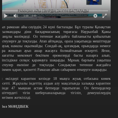
0:00
/ 0:00
иыл рамазан айы сәуірдің 24 күні басталады. Бұл туралы Қазақстан
ұсылмандары діни басқармасының төрағасы Наурызбай Қажы
ағанұлы мәлімдеді. Ол төтенше жағдайға байланысты қойылатын
ектеулерге де тоқталды. Атап айтқанда, ораза уақытында мешіттерде
арауық намазы оқылмайды. Сондай-ақ, қоғамдық орындарда немесе
зара жиылып ауыз ашар жасауға болмайтынын ескертті. Яғни,
амағатты мемлекет бекіткен ережелерді басты назарға алып,
ауіпсіздікке селқос қарамауға шақырды. Мұның барлығы уақытша
ектеулер екеніне де тоқталды. Сондықтан төтенше жағдайға
өзіммен қарап, қасиетті Рамазан айын сабырмен өткеруге шақырды.
ін өкілдері карантин кезінде 18 мыңға жуық отбасына көмек
өрсетті. Жұқпалы індеттің алдын алу мақсатында халыққа карантин
езінде 47 мыңнан астам бетперде таратылған. Ол бетперделер
ешіттердегі тігін шеберханаларында тігіліп, демеушілердің
өмегімен жеткізілді.
рбол МӘНДІБЕК