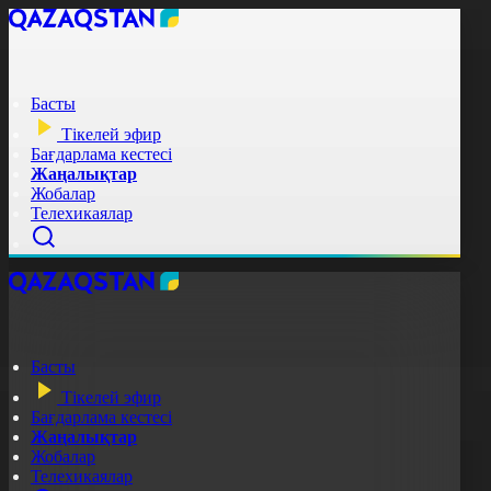
Басты
Тікелей эфир
Бағдарлама кестесі
Жаңалықтар
Жобалар
Телехикаялар
Басты
Тікелей эфир
Бағдарлама кестесі
Жаңалықтар
Жобалар
Телехикаялар