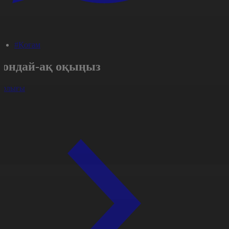
#Қоғам
Сондай-ақ оқыңыз
арлығы