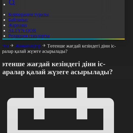
Корпорация туралы
Байланыс
Жарнама
ALTYN QOR
Редакция стандарты
асты
Жаңалықтар
Төтенше жағдай кезіндегі діни іс-
аралар қалай жүзеге асырылады?
өтенше жағдай кезіндегі діни іс-
шаралар қалай жүзеге асырылады?