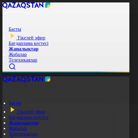
Басты
Тікелей эфир
Бағдарлама кестесі
Жаңалықтар
Жобалар
Телехикаялар
Басты
Тікелей эфир
Бағдарлама кестесі
Жаңалықтар
Жобалар
Телехикаялар