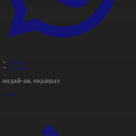
#Қоғам
#Aqparat
Сондай-ақ оқыңыз
арлығы