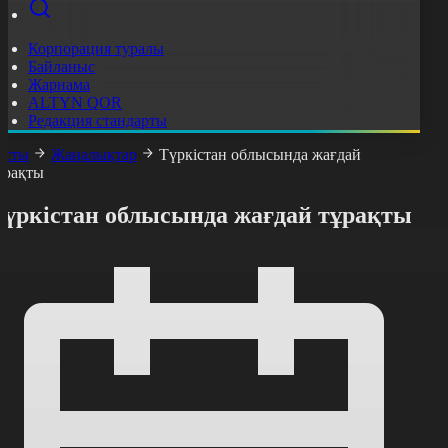
Корпорация туралы
Байланыс
Жарнама
ALTYN QOR
Редакция стандарты
асты
Жаңалықтар
Түркістан облысында жағдай
ұрақты
Түркістан облысында жағдай тұрақты