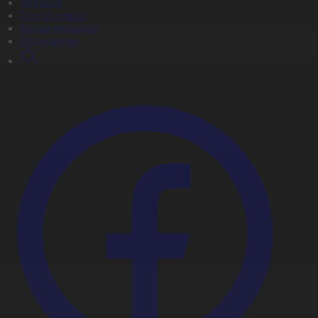
Жобалар
Телехикаялар
Мультсериалдар
Видеоархив